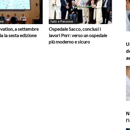
one
Fatti e Persone
vation, a settembre
Ospedale Sacco, conclusi i
ia la sesta edizione
lavori Pnrr: verso un ospedale
più moderno e sicuro
U
d
a
N
l