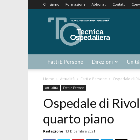
Chi siamo
Formazione
Abbonati
Contatti
Conv
Tecnica
Ospedaliera
Fatti E Persone
Direzioni
Unità
Home
Attualità
Fatti e Persone
Ospedale di Rivo
Attualità
Fatti e Persone
Ospedale di Rivoli
quarto piano
Redazione
13 Dicembre 2021