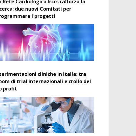
a Rete Cardiologica Irccs rafforza la
icerca: due nuovi Comitati per
rogrammare i progetti
perimentazioni cliniche in Italia: tra
oom di trial internazionali e crollo del
o profit