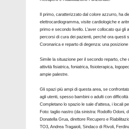
Il primo, caratterizzato dal colore azzurro, ha di
elettrocardiogramma, visite cardiologiche e aritmo
primo e secondo livello. L’aver collocato qui gli a
percorsi di cura dei pazienti, perché ora questi
Coronarica e reparto di degenza: una posizione 
Simile la situazione per il secondo reparto, che 
attività fisiatrica, foniatrica, fisioterapica, logo
ampie palestre.
Gli spazi più ampi di questa area, se confront
agli utenti, spesso bambini o adulti con difficol
Completano lo spazio le sale d’attesa, i locali pe
Foto: taglio nastro (da sinistra: Rodolfo Odoni, 
Donatella Grua, direttore Recupero e Riabilitazio
TO3, Andrea Tragaioli, Sindaco di Rivoli, Ferdin