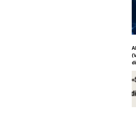
A
(
d