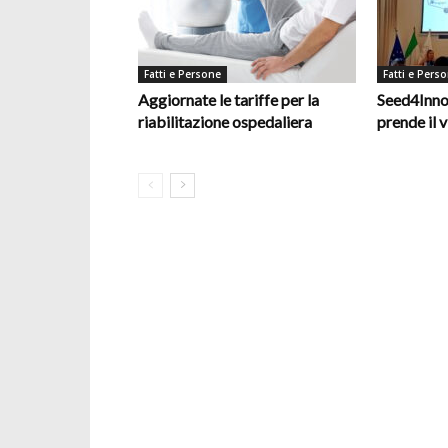
Fatti e Persone
Fatti e Pers
Aggiornate le tariffe per la
Seed4Inno
riabilitazione ospedaliera
prende il v