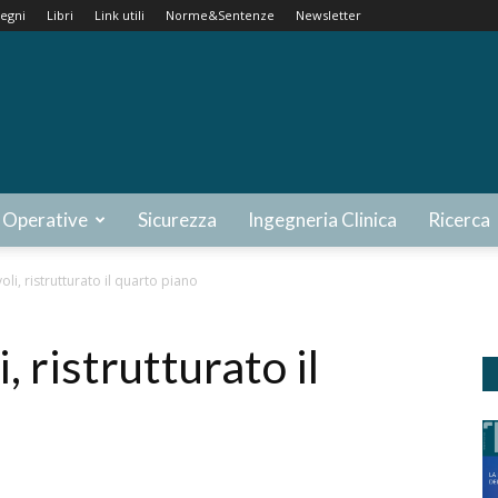
egni
Libri
Link utili
Norme&Sentenze
Newsletter
 Operative
Sicurezza
Ingegneria Clinica
Ricerca
li, ristrutturato il quarto piano
, ristrutturato il