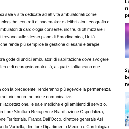
L
r
eci sale visita dedicate ad attività ambulatoriali come
p
logiche, controlli di pacemaker e defibrillatori, ecografia di
mbulatori di cardiologia consente, inoltre, di ottimizzare i
 si trovano sullo stesso piano di Emodinamica, Unità
che rende più semplice la gestione di esami e terapie.
ora gode di undici ambulatori di riabilitazione dove svolgere
pedica e di neuropsicomotricità, ai quali si affiancano due
S
b
n
ata con la precedente, renderanno più agevole la permanenza
tà motorie, neuromotorie e comunicative.
r l’accettazione, le sale mediche e gli ambienti di servizio.
direttore Struttura Recupero e Riabilitazione Ospedaliera,
ne Territoriale, Franca Dall’Occo, direttore generale Asl
ando Varbella, direttore Dipartimento Medico e Cardiologia)