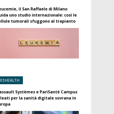
eucemie, il San Raffaele di Milano
uida uno studio internazionale: così le
ellule tumorali sfuggono al trapianto
01HEALTH
assault Systèmes e PariSanté Campus
lleati per la sanità digitale sovrana in
uropa