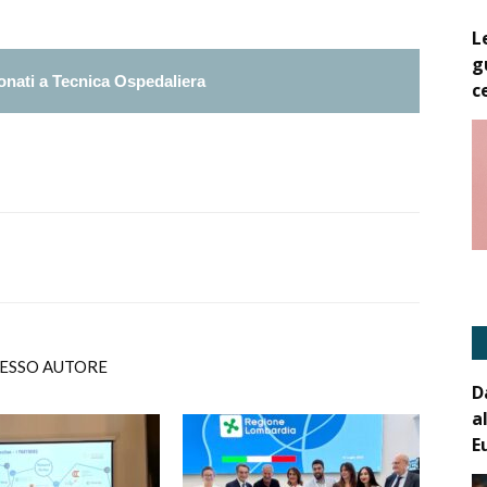
L
g
nati a Tecnica Ospedaliera
c
TESSO AUTORE
D
a
E