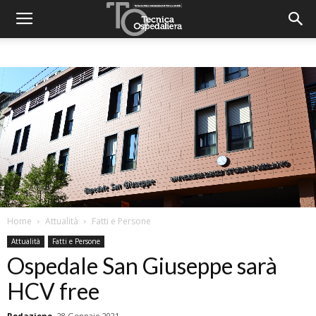
Home
Attualità
Fatti e Persone
Attualità
Fatti e Persone
Ospedale San Giuseppe sarà
HCV free
Redazione
28 Gennaio 2021