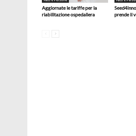
Fatti e Persone
Fatti e Pers
Aggiornate le tariffe per la
Seed4Inno
riabilitazione ospedaliera
prende il v