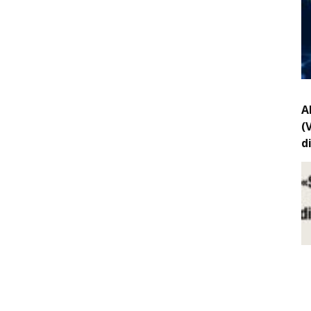
A
(
d