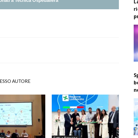
nati a Tecnica Ospedaliera
L
r
p
S
TESSO AUTORE
b
n