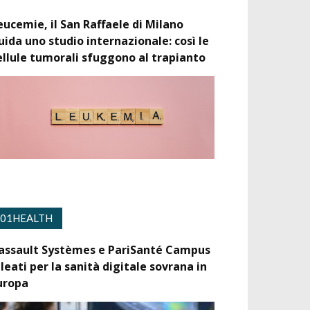
eucemie, il San Raffaele di Milano
uida uno studio internazionale: così le
ellule tumorali sfuggono al trapianto
01HEALTH
assault Systèmes e PariSanté Campus
lleati per la sanità digitale sovrana in
uropa