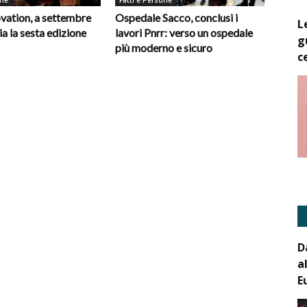
one
Fatti e Persone
vation, a settembre
Ospedale Sacco, conclusi i
L
ia la sesta edizione
lavori Pnrr: verso un ospedale
g
più moderno e sicuro
c
D
a
E