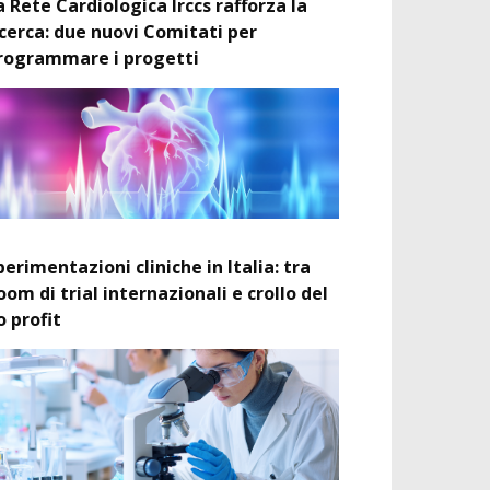
a Rete Cardiologica Irccs rafforza la
icerca: due nuovi Comitati per
rogrammare i progetti
perimentazioni cliniche in Italia: tra
oom di trial internazionali e crollo del
o profit