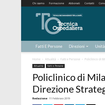
Chi siamo
Formazione
Abbonati
Contatti
Conv
Tecnica
Ospedaliera
Fatti E Persone
Direzioni
Unità
Home
Attualità
Fatti e Persone
Policlinico di 
Attualità
Fatti e Persone
Policlinico di Mil
Direzione Strate
Redazione
11 Febbraio 2019