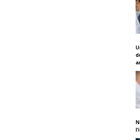
U
d
a
N
l