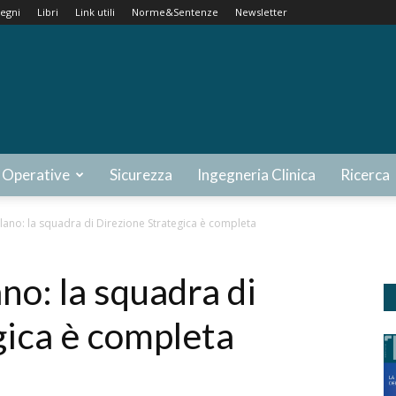
egni
Libri
Link utili
Norme&Sentenze
Newsletter
 Operative
Sicurezza
Ingegneria Clinica
Ricerca
Milano: la squadra di Direzione Strategica è completa
ano: la squadra di
gica è completa