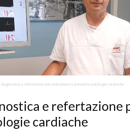
 diagnostica e refertazione per individuare e prevenire patologie cardiache
nostica e refertazione 
ologie cardiache