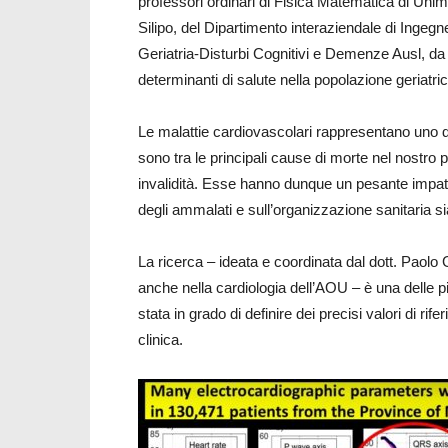
professori ordinari di Fisica Matematica di Uni
Silipo, del Dipartimento interaziendale di Ingegn
Geriatria-Disturbi Cognitivi e Demenze Ausl, da se
determinanti di salute nella popolazione geriatric
Le malattie cardiovascolari rappresentano uno de
sono tra le principali cause di morte nel nostro 
invalidità. Esse hanno dunque un pesante impatto s
degli ammalati e sull’organizzazione sanitaria s
La ricerca – ideata e coordinata dal dott. Paolo
anche nella cardiologia dell’AOU – è una delle pi
stata in grado di definire dei precisi valori di rife
clinica.