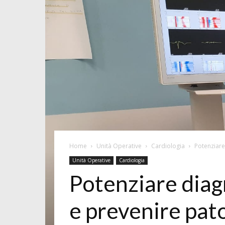
Home
Unità Operative
Cardiologia
Potenziare
Unità Operative
Cardiologia
Potenziare diag
e prevenire pat