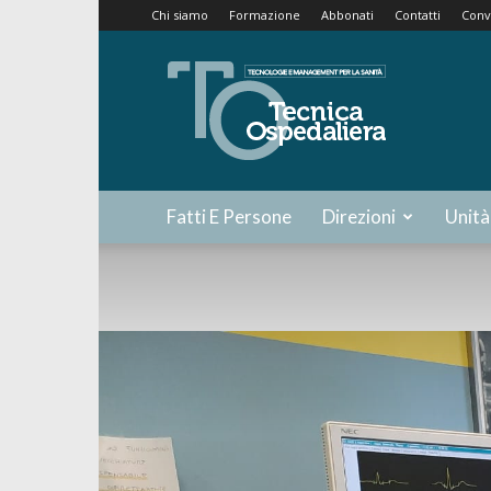
Chi siamo
Formazione
Abbonati
Contatti
Conv
Tecnica
Ospedaliera
Fatti E Persone
Direzioni
Unità