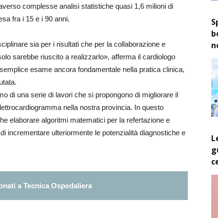
verso complesse analisi statistiche quasi 1,6 milioni di
a fra i 15 e i 90 anni.
S
b
n
iplinare sia per i risultati che per la collaborazione e
olo sarebbe riuscito a realizzarlo», afferma il cardiologo
semplice esame ancora fondamentale nella pratica clinica,
utata.
 di una serie di lavori che si propongono di migliorare il
’elettrocardiogramma nella nostra provincia. In questo
e elaborare algoritmi matematici per la refertazione e
fine di incrementare ulteriormente le potenzialità diagnostiche e
L
g
c
nati a Tecnica Ospedaliera