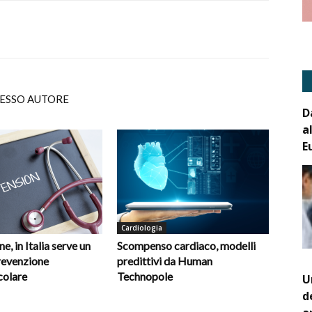
TESSO AUTORE
D
a
E
Cardiologia
e, in Italia serve un
Scompenso cardiaco, modelli
revenzione
predittivi da Human
colare
Technopole
U
d