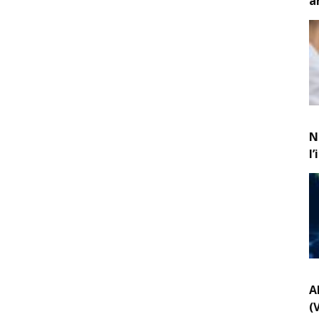
a
N
l
A
(