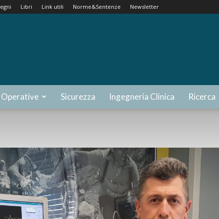
egni
Libri
Link utili
Norme&Sentenze
Newsletter
 Operative
Sicurezza
Ingegneria Clinica
Ricerca