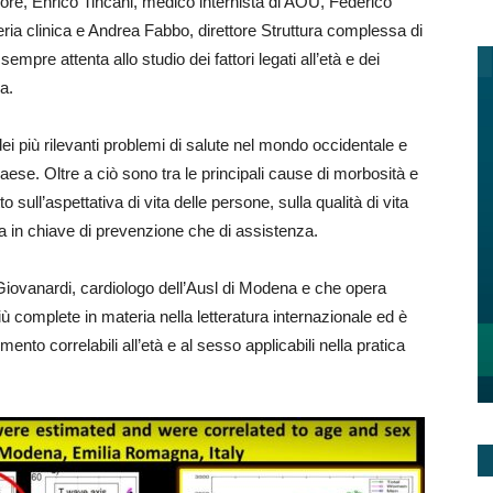
more, Enrico Tincani, medico internista di AOU, Federico
eria clinica e Andrea Fabbo, direttore Struttura complessa di
mpre attenta allo studio dei fattori legati all’età e dei
a.
i più rilevanti problemi di salute nel mondo occidentale e
paese. Oltre a ciò sono tra le principali cause di morbosità e
ull’aspettativa di vita delle persone, sulla qualità di vita
ia in chiave di prevenzione che di assistenza.
 Giovanardi, cardiologo dell’Ausl di Modena e che opera
ù complete in materia nella letteratura internazionale ed è
rimento correlabili all’età e al sesso applicabili nella pratica