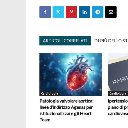
ARTICOLI CORRELATI
DI PIÙ DELLO S
Cardiologia
Cardiologia
Patologia valvolare aortica:
Ipertension
linee d’indirizzo Agenas per
piano di p
istituzionalizzare gli Heart
cardiovas
Team