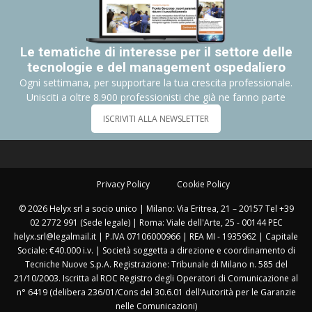
Le tematiche di interesse per il settore delle
tecnologie e del management ospedaliero
Ogni settimana, per supportare la tua crescita professionale.
Unisciti a oltre 8.900 professionisti che già ne fanno parte
ISCRIVITI ALLA NEWSLETTER
Privacy Policy
Cookie Policy
© 2026 Helyx srl a socio unico | Milano: Via Eritrea, 21 – 20157 Tel +39
02 2772 991 (Sede legale) | Roma: Viale dell'Arte, 25 - 00144 PEC
helyx.srl@legalmail.it | P.IVA 07106000966 | REA MI - 1935962 | Capitale
Sociale: €40.000 i.v. | Società soggetta a direzione e coordinamento di
Tecniche Nuove S.p.A. Registrazione: Tribunale di Milano n. 585 del
21/10/2003. Iscritta al ROC Registro degli Operatori di Comunicazione al
n° 6419 (delibera 236/01/Cons del 30.6.01 dell’Autorità per le Garanzie
nelle Comunicazioni)