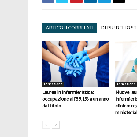
ARTICOLI CORRELATI
DI PIÙ DELLO S
Formazione
Formazione
Laurea in Infermieristica:
Nuove laur
occupazione all’89,1% a un anno
infermieris
dal titolo
clinico: re
ministerial