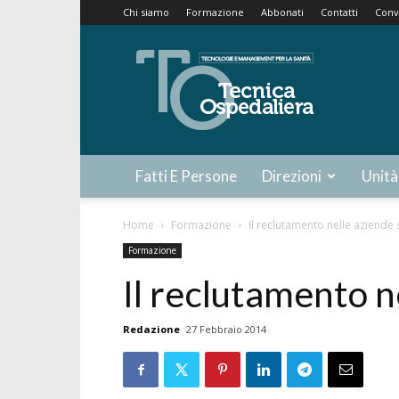
Chi siamo
Formazione
Abbonati
Contatti
Conv
Tecnica
Ospedaliera
Fatti E Persone
Direzioni
Unità
Home
Formazione
Il reclutamento nelle aziende 
Formazione
Il reclutamento n
Redazione
27 Febbraio 2014