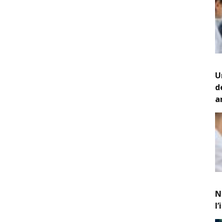
U
d
a
N
l