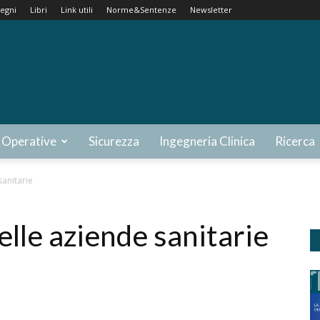
egni
Libri
Link utili
Norme&Sentenze
Newsletter
 Operative
Sicurezza
Ingegneria Clinica
Ricerca
sanitarie
elle aziende sanitarie