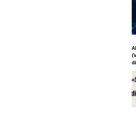
A
(
d