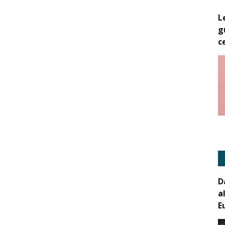
L
g
c
D
a
E