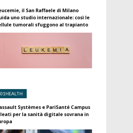
eucemie, il San Raffaele di Milano
uida uno studio internazionale: così le
ellule tumorali sfuggono al trapianto
01HEALTH
assault Systèmes e PariSanté Campus
lleati per la sanità digitale sovrana in
uropa