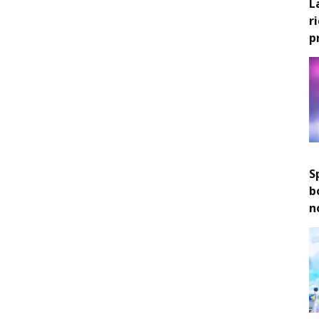
L
r
p
S
b
n