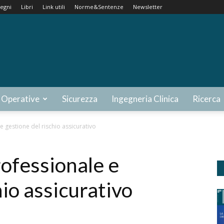
egni
Libri
Link utili
Norme&Sentenze
Newsletter
 Operative
Sicurezza
Ingegneria Clinica
Ricerca
e gestione del rischio assicurativo
rofessionale e
hio assicurativo