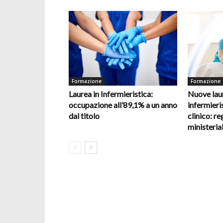
Formazione
Formazione
Laurea in Infermieristica:
Nuove laur
occupazione all’89,1% a un anno
infermieris
dal titolo
clinico: re
ministerial