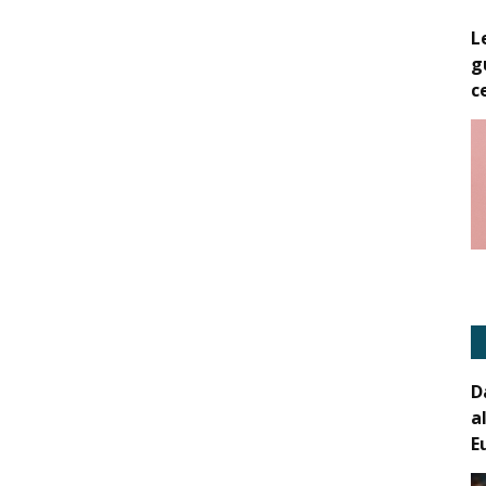
L
g
c
D
a
E