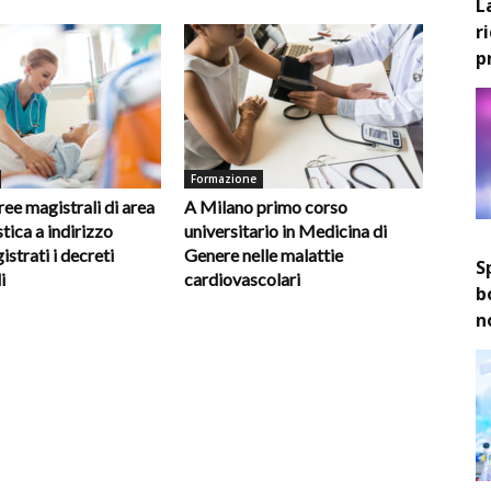
L
r
p
Formazione
ee magistrali di area
A Milano primo corso
tica a indirizzo
universitario in Medicina di
gistrati i decreti
Genere nelle malattie
S
i
cardiovascolari
b
n