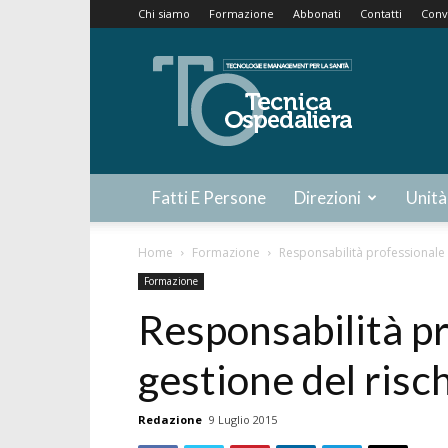
Chi siamo
Formazione
Abbonati
Contatti
Conv
Tecnica
Ospedaliera
Fatti E Persone
Direzioni
Unità
Home
Formazione
Responsabilità professionale 
Formazione
Responsabilità p
gestione del risc
Redazione
9 Luglio 2015