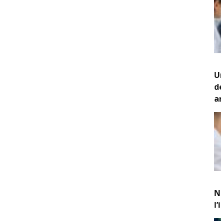
U
d
a
N
l