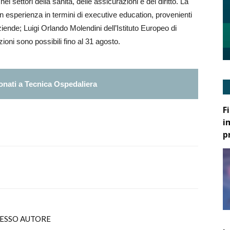
ei settori della sanità, delle assicurazioni e del diritto. La
on esperienza in termini di executive education, provenienti
ziende; Luigi Orlando Molendini dell’Istituto Europeo di
zioni sono possibili fino al 31 agosto.
nati a Tecnica Ospedaliera
F
i
p
TESSO AUTORE