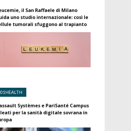
eucemie, il San Raffaele di Milano
uida uno studio internazionale: così le
ellule tumorali sfuggono al trapianto
01HEALTH
assault Systèmes e PariSanté Campus
lleati per la sanità digitale sovrana in
uropa