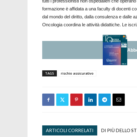
tutti i professionisti non ospedalieri che operano n
formazione è affidata a una faculty di docenti c
dal mondo del diritto, dalla consulenza e dalle a
Oncologia coordina le attività didattiche. Le iscri
Abbo
TAGS
rischio assicurativo
ARTICOLI CORRELATI
DI PIÙ DELLO S