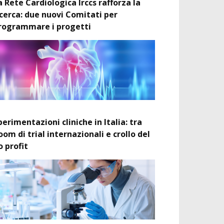
a Rete Cardiologica Irccs rafforza la
icerca: due nuovi Comitati per
rogrammare i progetti
perimentazioni cliniche in Italia: tra
oom di trial internazionali e crollo del
o profit