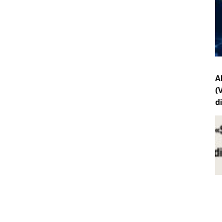
A
(
d