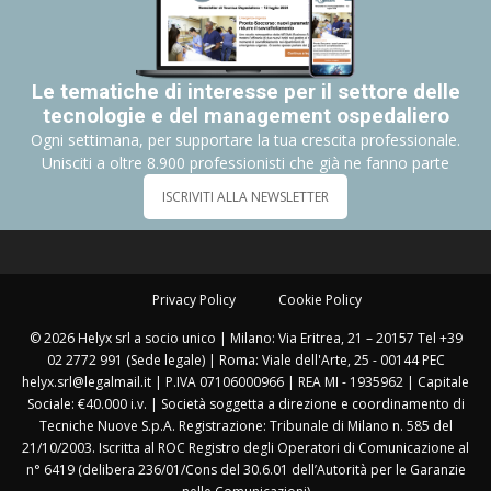
Le tematiche di interesse per il settore delle
tecnologie e del management ospedaliero
Ogni settimana, per supportare la tua crescita professionale.
Unisciti a oltre 8.900 professionisti che già ne fanno parte
ISCRIVITI ALLA NEWSLETTER
Privacy Policy
Cookie Policy
© 2026 Helyx srl a socio unico | Milano: Via Eritrea, 21 – 20157 Tel +39
02 2772 991 (Sede legale) | Roma: Viale dell'Arte, 25 - 00144 PEC
helyx.srl@legalmail.it | P.IVA 07106000966 | REA MI - 1935962 | Capitale
Sociale: €40.000 i.v. | Società soggetta a direzione e coordinamento di
Tecniche Nuove S.p.A. Registrazione: Tribunale di Milano n. 585 del
21/10/2003. Iscritta al ROC Registro degli Operatori di Comunicazione al
n° 6419 (delibera 236/01/Cons del 30.6.01 dell’Autorità per le Garanzie