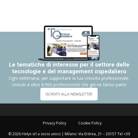
Le tematiche di interesse per il settore delle
tecnologie e del management ospedaliero
Ogni settimana, per supportare la tua crescita professionale.
Unisciti a oltre 8.900 professionisti che già ne fanno parte
ISCRIVITI ALLA NEWSLETTER
Privacy Policy
Cookie Policy
© 2026 Helyx srl a socio unico | Milano: Via Eritrea, 21 – 20157 Tel +39