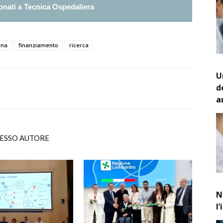
nati a Tecnica Ospedaliera
gna
finanziamento
ricerca
U
d
a
TESSO AUTORE
N
l