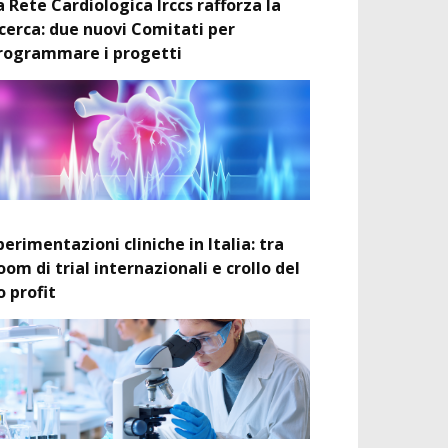
a Rete Cardiologica Irccs rafforza la
icerca: due nuovi Comitati per
rogrammare i progetti
perimentazioni cliniche in Italia: tra
oom di trial internazionali e crollo del
o profit