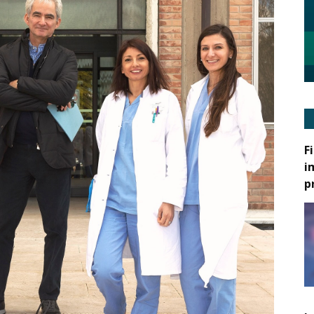
F
i
p