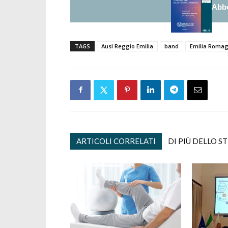
Abbo
TAGS
Ausl Reggio Emilia
band
Emilia Roma
ARTICOLI CORRELATI
DI PIÙ DELLO S