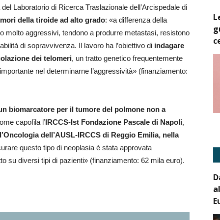
 del Laboratorio di Ricerca Traslazionale dell’Arcispedale di
L
mori della tiroide ad alto grado
: «a differenza della
g
ono molto aggressivi, tendono a produrre metastasi, resistono
c
ilità di sopravvivenza. Il lavoro ha l’obiettivo di
indagare
golazione dei telomeri
, un tratto genetico frequentemente
 importante nel determinarne l’aggressività» (finanziamento:
 un biomarcatore per il tumore del polmone non a
come capofila l’
IRCCS-Ist Fondazione Pascale di Napoli
,
ll’Oncologia dell’AUSL-IRCCS di Reggio Emilia, nella
curare questo tipo di neoplasia è stata approvata
to su diversi tipi di pazienti» (finanziamento: 62 mila euro).
D
a
E