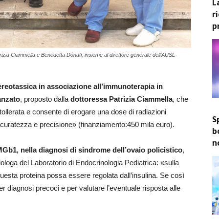
L
r
p
trizia Ciammella e Benedetta Donati, insieme al direttore generale dell’AUSL-
tereotassica in associazione all’immunoterapia in
anzato
, proposto dalla
dottoressa Patrizia Ciammella
, che
tollerata e consente di erogare una dose di radiazioni
S
ccuratezza e precisione» (finanziamento:450 mila euro).
b
n
Gb1, nella diagnosi di sindrome dell’ovaio policistico
,
biologa del Laboratorio di Endocrinologia Pediatrica: «sulla
uesta proteina possa essere regolata dall’insulina. Se così
r diagnosi precoci e per valutare l’eventuale risposta alle