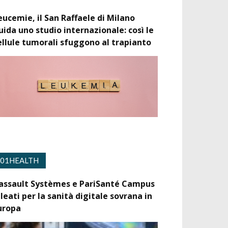
eucemie, il San Raffaele di Milano
uida uno studio internazionale: così le
ellule tumorali sfuggono al trapianto
01HEALTH
assault Systèmes e PariSanté Campus
lleati per la sanità digitale sovrana in
uropa