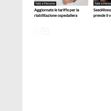
Fatti e Persone
Fatti e Pers
Aggiornate le tariffe per la
Seed4Inno
riabilitazione ospedaliera
prende il v