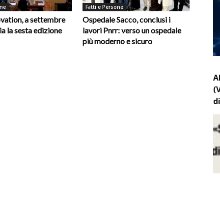
one
Fatti e Persone
vation, a settembre
Ospedale Sacco, conclusi i
ia la sesta edizione
lavori Pnrr: verso un ospedale
più moderno e sicuro
A
(
d