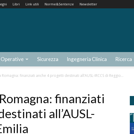
egni
Libri
Link utili
Norme&Sentenze
Newsletter
 Operative
Sicurezza
Ingegneria Clinica
Ricerca
a Romagna: finanziati anche 4 progetti destinati all’AUSL-IRCCS di Reggio...
 Romagna: finanziati
destinati all’AUSL-
Emilia