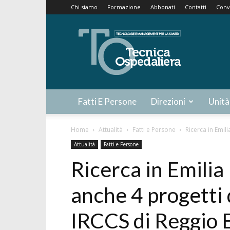
Chi siamo
Formazione
Abbonati
Contatti
Conv
Tecnica
Ospedaliera
Fatti E Persone
Direzioni
Unità
Home
Attualità
Fatti e Persone
Ricerca in Emili
Attualità
Fatti e Persone
Ricerca in Emilia
anche 4 progetti 
IRCCS di Reggio 