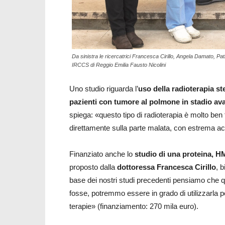
Da sinistra le ricercatrici Francesca Cirillo, Angela Damato, Pa
IRCCS di Reggio Emilia Fausto Nicolini
Uno studio riguarda l’
uso della radioterapia s
pazienti con tumore al polmone in stadio av
spiega: «questo tipo di radioterapia è molto ben 
direttamente sulla parte malata, con estrema a
Finanziato anche lo
studio di una proteina, HM
proposto dalla
dottoressa Francesca Cirillo
, 
base dei nostri studi precedenti pensiamo che q
fosse, potremmo essere in grado di utilizzarla pe
terapie» (finanziamento: 270 mila euro).