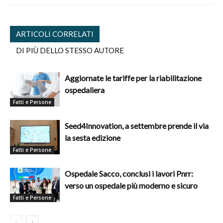
ARTICOLI CORRELATI
DI PIÙ DELLO STESSO AUTORE
Aggiornate le tariffe per la riabilitazione
ospedaliera
Fatti e Persone
Seed4Innovation, a settembre prende il via
la sesta edizione
Fatti e Persone
Ospedale Sacco, conclusi i lavori Pnrr:
verso un ospedale più moderno e sicuro
Fatti e Persone