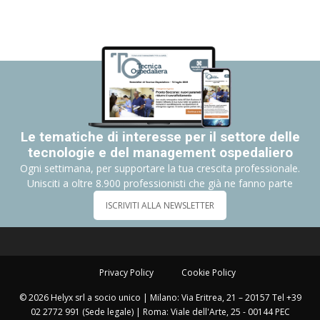
Le tematiche di interesse per il settore delle
tecnologie e del management ospedaliero
Ogni settimana, per supportare la tua crescita professionale.
Unisciti a oltre 8.900 professionisti che già ne fanno parte
ISCRIVITI ALLA NEWSLETTER
Privacy Policy
Cookie Policy
© 2026 Helyx srl a socio unico | Milano: Via Eritrea, 21 – 20157 Tel +39
02 2772 991 (Sede legale) | Roma: Viale dell'Arte, 25 - 00144 PEC