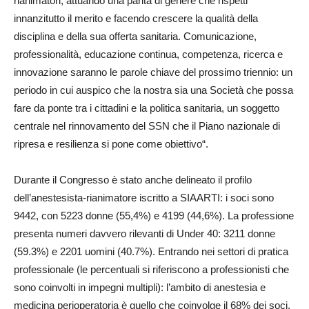
rianimatori, attuando una parità di genere che rispetti
innanzitutto il merito e facendo crescere la qualità della
disciplina e della sua offerta sanitaria. Comunicazione,
professionalità, educazione continua, competenza, ricerca e
innovazione saranno le parole chiave del prossimo triennio: un
periodo in cui auspico che la nostra sia una Società che possa
fare da ponte tra i cittadini e la politica sanitaria, un soggetto
centrale nel rinnovamento del SSN che il Piano nazionale di
ripresa e resilienza si pone come obiettivo“.
Durante il Congresso è stato anche delineato il profilo
dell’anestesista-rianimatore iscritto a SIAARTI: i soci sono
9442, con 5223 donne (55,4%) e 4199 (44,6%). La professione
presenta numeri davvero rilevanti di Under 40: 3211 donne
(59.3%) e 2201 uomini (40.7%). Entrando nei settori di pratica
professionale (le percentuali si riferiscono a professionisti che
sono coinvolti in impegni multipli): l’ambito di anestesia e
medicina perioperatoria è quello che coinvolge il 68% dei soci,