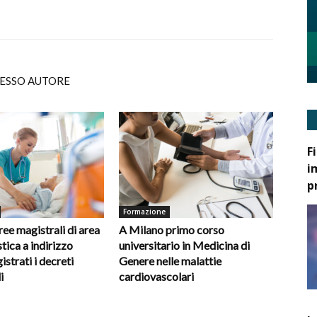
TESSO AUTORE
F
i
p
Formazione
ee magistrali di area
A Milano primo corso
tica a indirizzo
universitario in Medicina di
gistrati i decreti
Genere nelle malattie
i
cardiovascolari