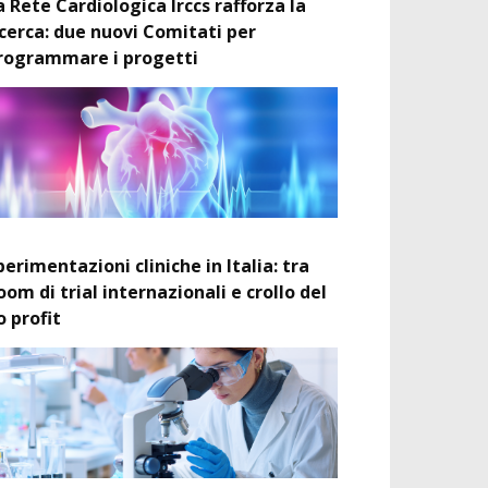
a Rete Cardiologica Irccs rafforza la
icerca: due nuovi Comitati per
rogrammare i progetti
perimentazioni cliniche in Italia: tra
oom di trial internazionali e crollo del
o profit