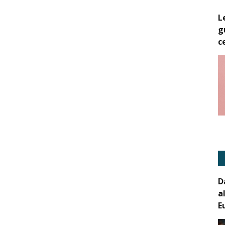
L
g
c
D
a
E