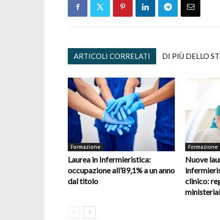
ARTICOLI CORRELATI
DI PIÙ DELLO S
Formazione
Formazione
Laurea in Infermieristica:
Nuove laur
occupazione all’89,1% a un anno
infermieris
dal titolo
clinico: re
ministerial