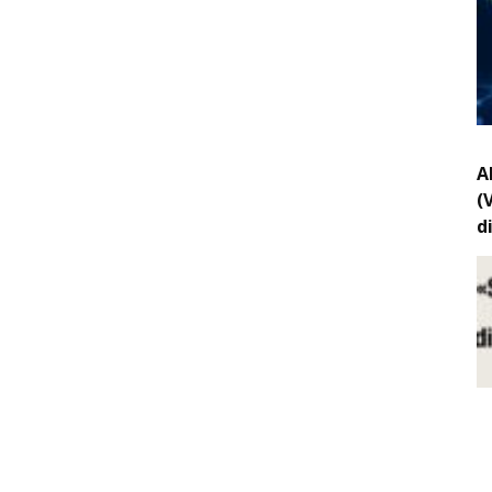
A
(
d