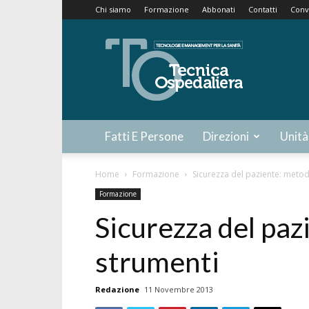
Chi siamo
Formazione
Abbonati
Contatti
Conv
Tecnica
Ospedaliera
Fatti E Persone
Direzioni
Unità
Home
Formazione
Sicurezza del paziente: metod
Formazione
Sicurezza del paz
strumenti
Redazione
11 Novembre 2013