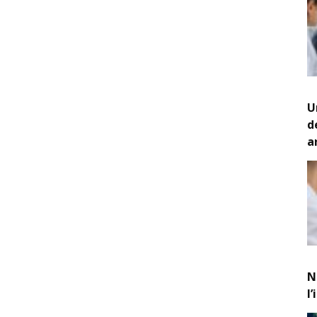
U
d
a
N
l