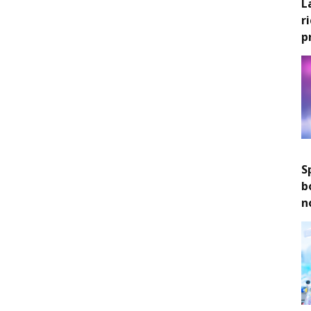
L
r
p
S
b
n