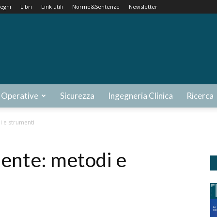
egni
Libri
Link utili
Norme&Sentenze
Newsletter
 Operative
Sicurezza
Ingegneria Clinica
Ricerca
i e strumenti
iente: metodi e