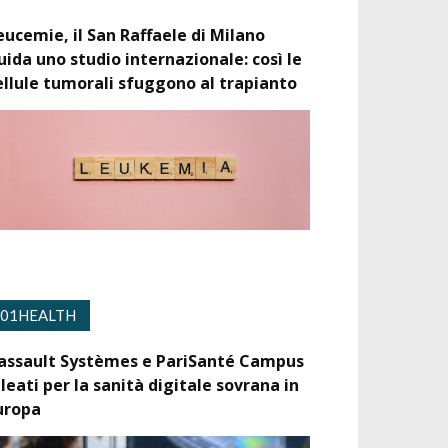
eucemie, il San Raffaele di Milano
uida uno studio internazionale: così le
ellule tumorali sfuggono al trapianto
01HEALTH
assault Systèmes e PariSanté Campus
lleati per la sanità digitale sovrana in
uropa