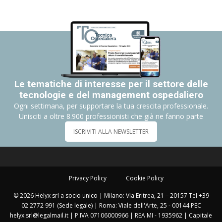
Le tematiche di interesse per il settore delle
tecnologie e del management ospedaliero
Ogni settimana, per supportare la tua crescita professionale.
Unisciti a oltre 8.900 professionisti che già ne fanno parte
ISCRIVITI ALLA NEWSLETTER
Privacy Policy
Cookie Policy
© 2026 Helyx srl a socio unico | Milano: Via Eritrea, 21 – 20157 Tel +39
02 2772 991 (Sede legale) | Roma: Viale dell'Arte, 25 - 00144 PEC
helyx.srl@legalmail.it | P.IVA 07106000966 | REA MI - 1935962 | Capitale