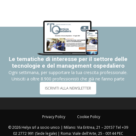
Le tematiche di interesse per il settore delle
tecnologie e del management ospedaliero
Ogni settimana, per supportare la tua crescita professionale.
Unisciti a oltre 8.900 professionisti che già ne fanno parte
ISCRIVITI ALLA NEWSLETTER
Privacy Policy
Cookie Policy
© 2026 Helyx srl a socio unico | Milano: Via Eritrea, 21 – 20157 Tel +39
02 2772 991 (Sede legale) | Roma: Viale dell'Arte, 25 - 00144 PEC