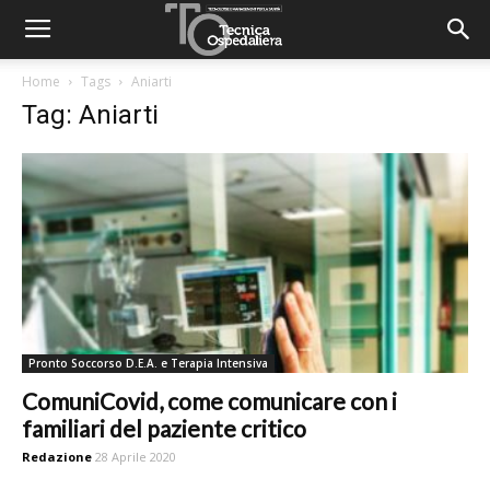
Home
Tags
Aniarti
Tag: Aniarti
Pronto Soccorso D.E.A. e Terapia Intensiva
ComuniCovid, come comunicare con i
familiari del paziente critico
Redazione
28 Aprile 2020