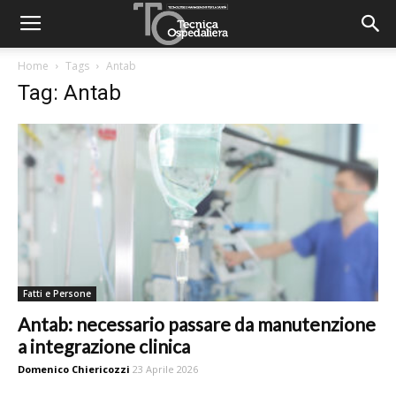
Home
Tags
Antab
Tag: Antab
Fatti e Persone
Antab: necessario passare da manutenzione
a integrazione clinica
Domenico Chiericozzi
23 Aprile 2026