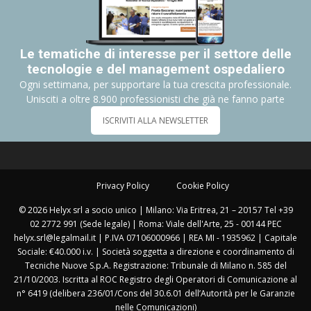
Le tematiche di interesse per il settore delle
tecnologie e del management ospedaliero
Ogni settimana, per supportare la tua crescita professionale.
Unisciti a oltre 8.900 professionisti che già ne fanno parte
ISCRIVITI ALLA NEWSLETTER
Privacy Policy
Cookie Policy
© 2026 Helyx srl a socio unico | Milano: Via Eritrea, 21 – 20157 Tel +39
02 2772 991 (Sede legale) | Roma: Viale dell'Arte, 25 - 00144 PEC
helyx.srl@legalmail.it | P.IVA 07106000966 | REA MI - 1935962 | Capitale
Sociale: €40.000 i.v. | Società soggetta a direzione e coordinamento di
Tecniche Nuove S.p.A. Registrazione: Tribunale di Milano n. 585 del
21/10/2003. Iscritta al ROC Registro degli Operatori di Comunicazione al
n° 6419 (delibera 236/01/Cons del 30.6.01 dell’Autorità per le Garanzie
nelle Comunicazioni)