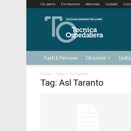
Chi siamo
Formazione
Abbonati
Contatti
Conv
Tecnica
Ospedaliera
Fatti E Persone
Direzioni
Unità
Home
Tags
Asl Taranto
Tag: Asl Taranto