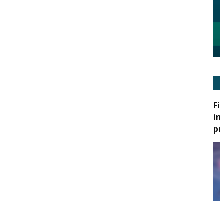
F
i
p