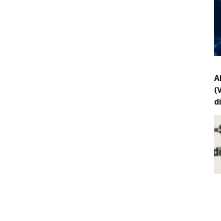
A
(
d