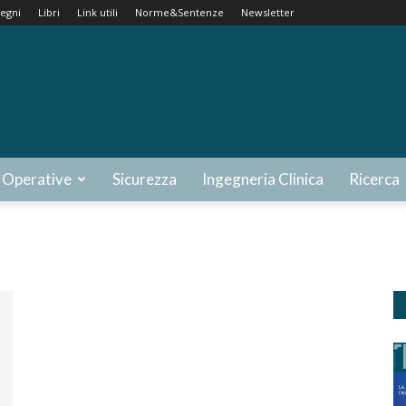
egni
Libri
Link utili
Norme&Sentenze
Newsletter
 Operative
Sicurezza
Ingegneria Clinica
Ricerca