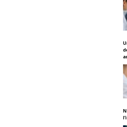
U
d
a
N
l