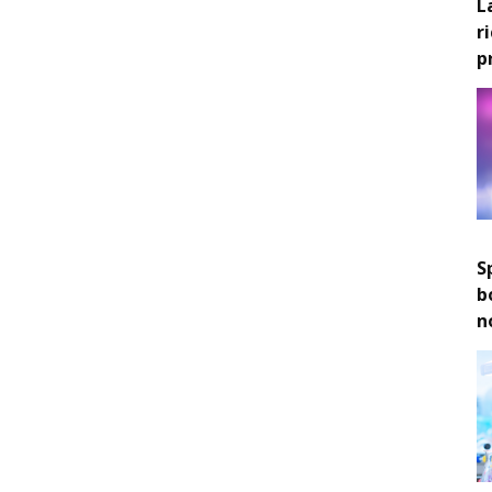
L
r
p
S
b
n