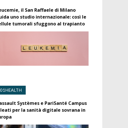
eucemie, il San Raffaele di Milano
uida uno studio internazionale: così le
ellule tumorali sfuggono al trapianto
01HEALTH
assault Systèmes e PariSanté Campus
lleati per la sanità digitale sovrana in
uropa