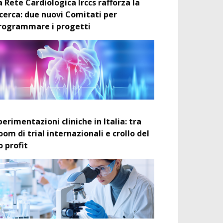
a Rete Cardiologica Irccs rafforza la
icerca: due nuovi Comitati per
rogrammare i progetti
perimentazioni cliniche in Italia: tra
oom di trial internazionali e crollo del
o profit