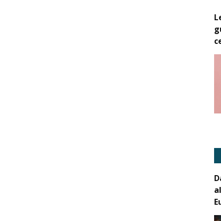
L
g
c
D
a
E