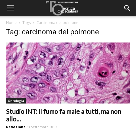
Home
Tags
Carcinoma del polmone
Tag: carcinoma del polmone
Oncologia
Studio INT: il fumo fa male a tutti, ma non
allo...
Redazione
23 Settembre 2019