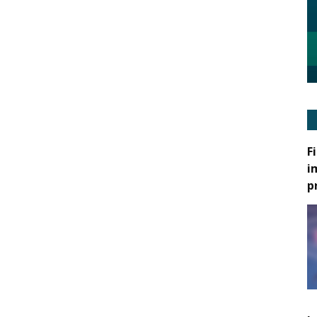
F
i
p