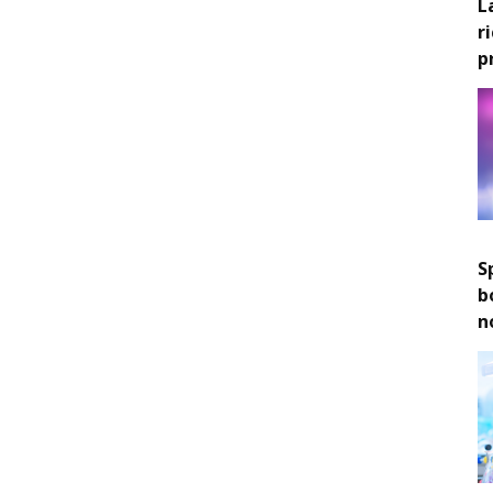
L
r
p
S
b
n