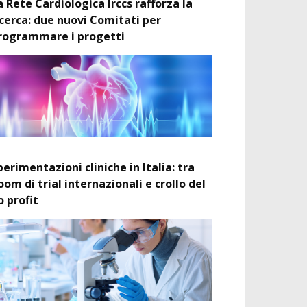
a Rete Cardiologica Irccs rafforza la
icerca: due nuovi Comitati per
rogrammare i progetti
perimentazioni cliniche in Italia: tra
oom di trial internazionali e crollo del
o profit