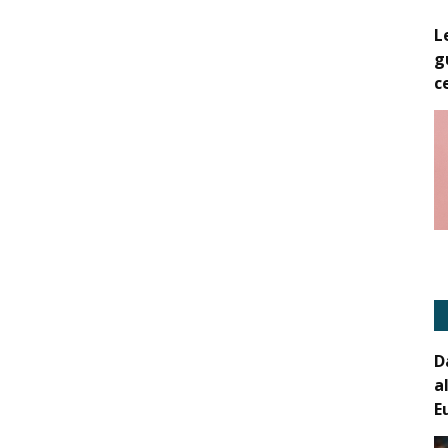
L
g
c
D
a
E