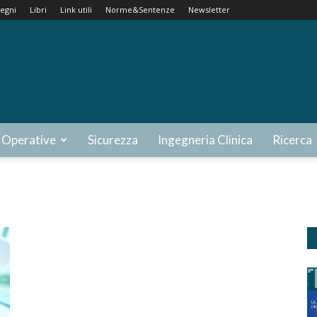
egni
Libri
Link utili
Norme&Sentenze
Newsletter
 Operative
Sicurezza
Ingegneria Clinica
Ricerca