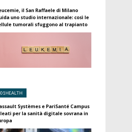
eucemie, il San Raffaele di Milano
uida uno studio internazionale: così le
ellule tumorali sfuggono al trapianto
01HEALTH
assault Systèmes e PariSanté Campus
lleati per la sanità digitale sovrana in
uropa