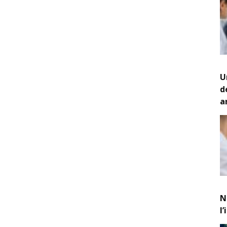
U
d
a
N
l