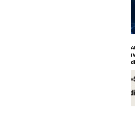
A
(
d