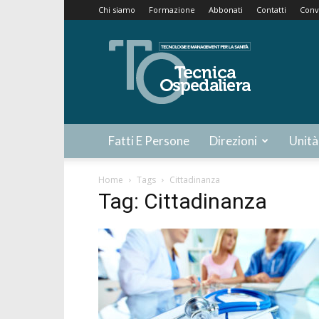
Chi siamo
Formazione
Abbonati
Contatti
Conv
Tecnica
Ospedaliera
Fatti E Persone
Direzioni
Unità
Home
Tags
Cittadinanza
Tag: Cittadinanza