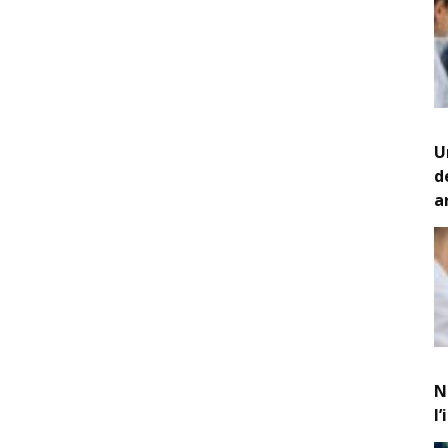
U
d
a
N
l