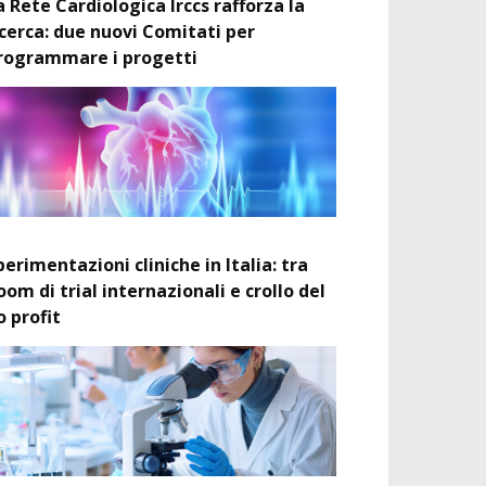
a Rete Cardiologica Irccs rafforza la
icerca: due nuovi Comitati per
rogrammare i progetti
perimentazioni cliniche in Italia: tra
oom di trial internazionali e crollo del
o profit