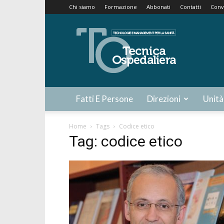
Chi siamo
Formazione
Abbonati
Contatti
Conv
Tecnica
Ospedaliera
Fatti E Persone
Direzioni
Unità
Home
Tags
Codice etico
Tag: codice etico