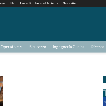
egni
Libri
Link utili
Norme&Sentenze
Newsletter
 Operative
Sicurezza
Ingegneria Clinica
Ricerca