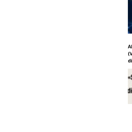
A
(
d