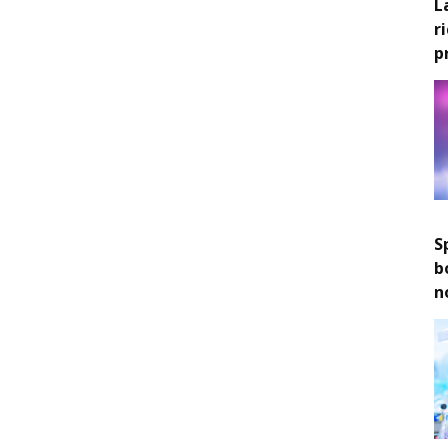
L
r
p
S
b
n