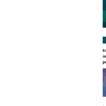
F
i
p