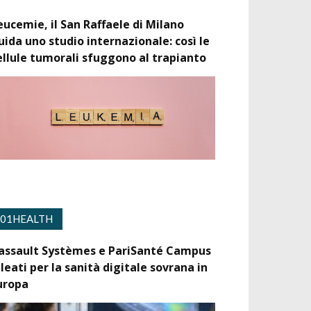
eucemie, il San Raffaele di Milano
uida uno studio internazionale: così le
ellule tumorali sfuggono al trapianto
01HEALTH
assault Systèmes e PariSanté Campus
lleati per la sanità digitale sovrana in
uropa