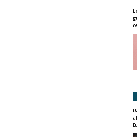
L
g
c
D
a
E