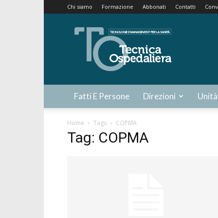
Chi siamo
Formazione
Abbonati
Contatti
Conv
Tecnica
Ospedaliera
Fatti E Persone
Direzioni
Unità
Home
Tags
COPMA
Tag: COPMA