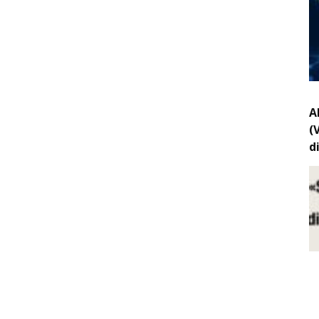
A
(
d