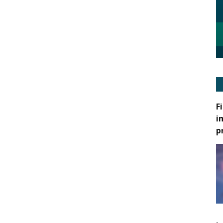
F
i
p