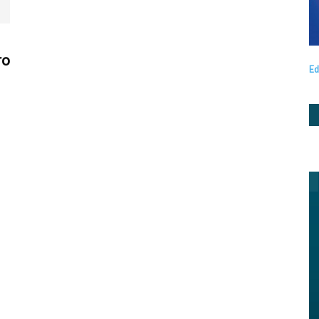
ro
Ed