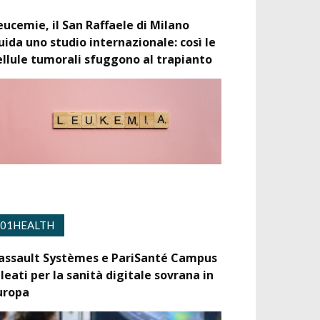
eucemie, il San Raffaele di Milano
uida uno studio internazionale: così le
ellule tumorali sfuggono al trapianto
01HEALTH
assault Systèmes e PariSanté Campus
lleati per la sanità digitale sovrana in
uropa