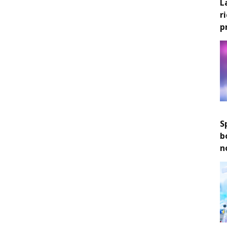
L
r
p
S
b
n