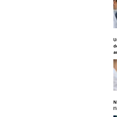
U
d
a
N
l