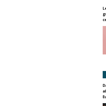
L
g
c
D
a
E