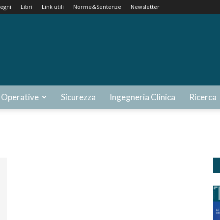
egni
Libri
Link utili
Norme&Sentenze
Newsletter
 Operative
Sicurezza
Ingegneria Clinica
Ricerca