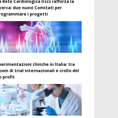
a Rete Cardiologica Irccs rafforza la
icerca: due nuovi Comitati per
rogrammare i progetti
perimentazioni cliniche in Italia: tra
oom di trial internazionali e crollo del
o profit