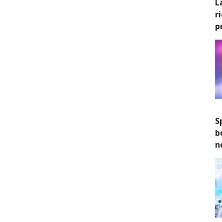
L
r
p
S
b
n