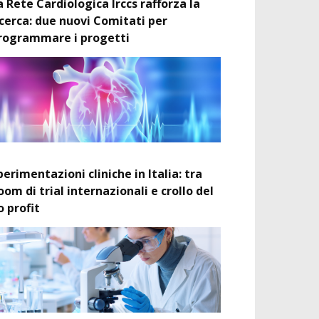
a Rete Cardiologica Irccs rafforza la
icerca: due nuovi Comitati per
rogrammare i progetti
perimentazioni cliniche in Italia: tra
oom di trial internazionali e crollo del
o profit