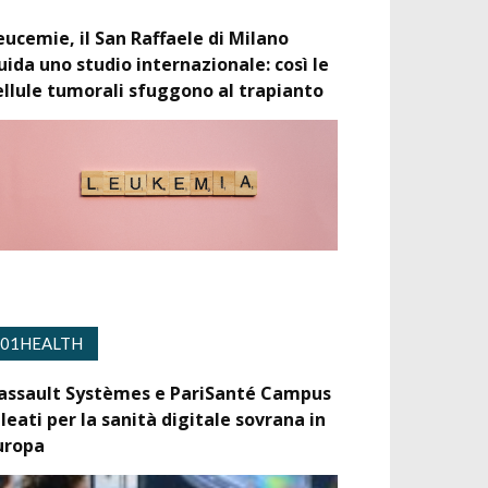
eucemie, il San Raffaele di Milano
uida uno studio internazionale: così le
ellule tumorali sfuggono al trapianto
01HEALTH
assault Systèmes e PariSanté Campus
lleati per la sanità digitale sovrana in
uropa