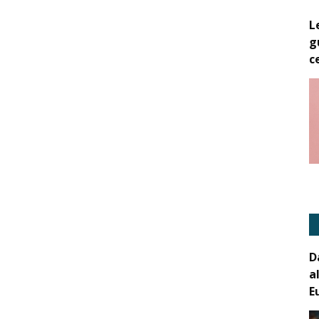
L
g
c
D
a
E