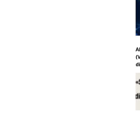
A
(
d