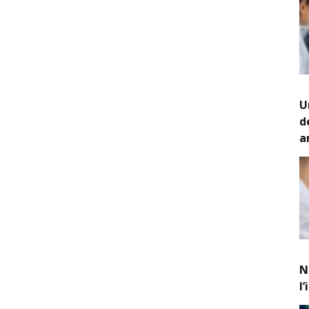
U
d
a
N
l