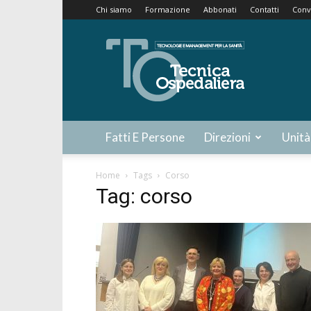
Chi siamo
Formazione
Abbonati
Contatti
Conv
Tecnica
Ospedaliera
Fatti E Persone
Direzioni
Unità
Home
Tags
Corso
Tag: corso