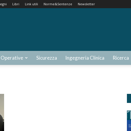
egni
Libri
Link utili
Norme&Sentenze
Newsletter
 Operative
Sicurezza
Ingegneria Clinica
Ricerca