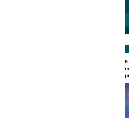
F
i
p