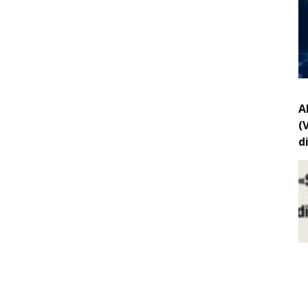
A
(
d