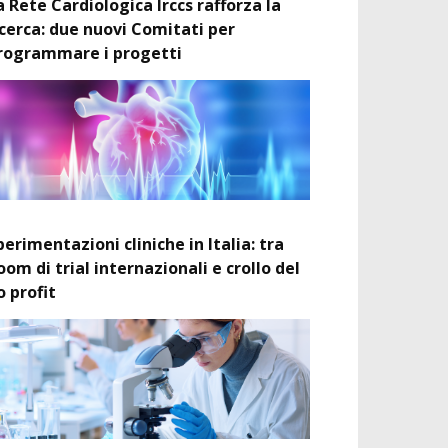
a Rete Cardiologica Irccs rafforza la
icerca: due nuovi Comitati per
rogrammare i progetti
perimentazioni cliniche in Italia: tra
oom di trial internazionali e crollo del
o profit