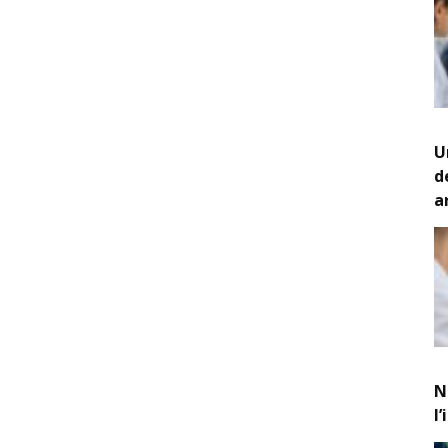
U
d
a
N
l