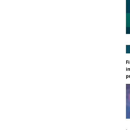
F
i
p