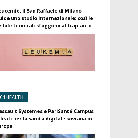
eucemie, il San Raffaele di Milano
uida uno studio internazionale: così le
ellule tumorali sfuggono al trapianto
01HEALTH
assault Systèmes e PariSanté Campus
lleati per la sanità digitale sovrana in
uropa