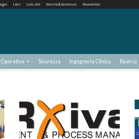
egni
Libri
Link utili
Norme&Sentenze
Newsletter
 Operative
Sicurezza
Ingegneria Clinica
Ricerca