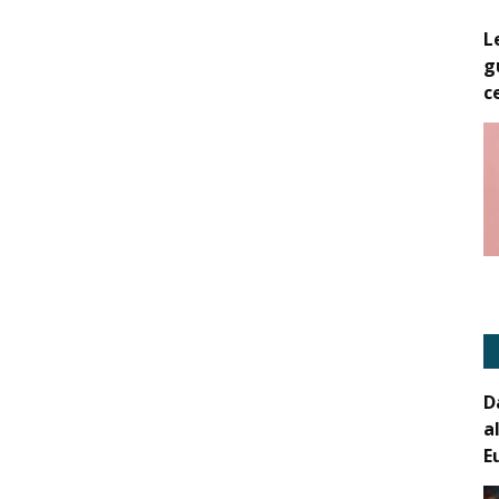
L
g
c
D
a
E