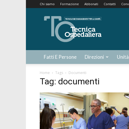
Chi siamo
Formazione
Abbonati
Contatti
Conv
Tecnica
Ospedaliera
Fatti E Persone
Direzioni
Unità
Home
Tags
Documenti
Tag: documenti