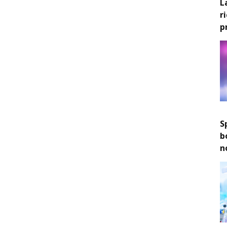
L
r
p
S
b
n