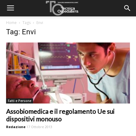
Home
Tags
Envi
Tag: Envi
Fatti e Persone
Assobiomedica e il regolamento Ue sui
dispositivi monouso
Redazione
17 Ottobre 2013