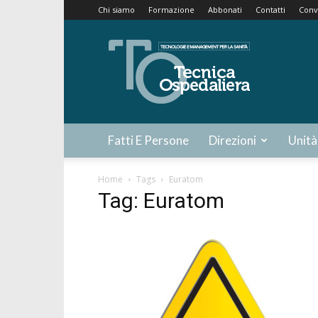
Chi siamo
Formazione
Abbonati
Contatti
Conv
Tecnica
Ospedaliera
Fatti E Persone
Direzioni
Unità
Home
Tags
Euratom
Tag: Euratom