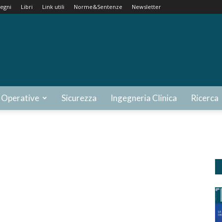
egni
Libri
Link utili
Norme&Sentenze
Newsletter
 Operative
Sicurezza
Ingegneria Clinica
Ricerca