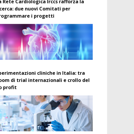
a Rete Cardiologica Irccs rafforza la
icerca: due nuovi Comitati per
rogrammare i progetti
perimentazioni cliniche in Italia: tra
oom di trial internazionali e crollo del
o profit