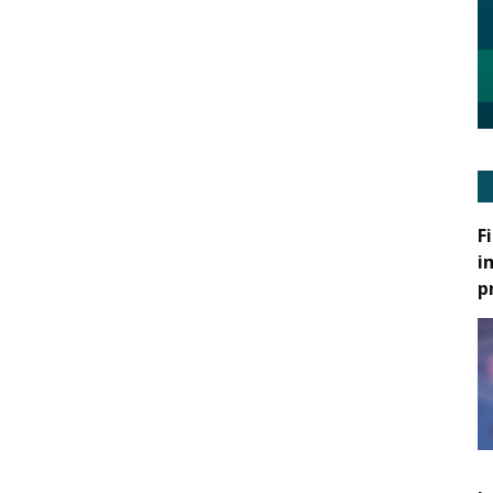
F
i
p