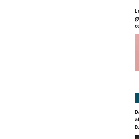
L
g
c
D
a
E