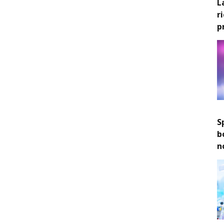
L
r
p
S
b
n