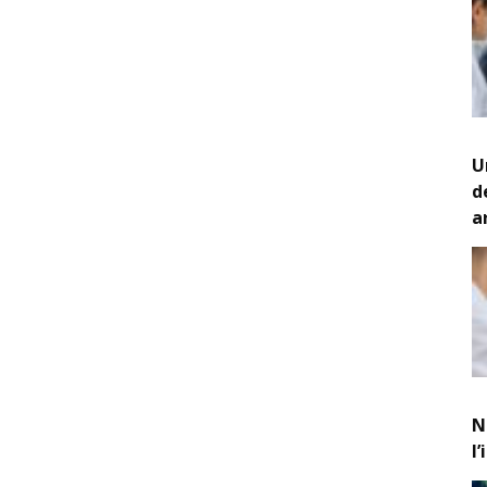
U
d
a
N
l