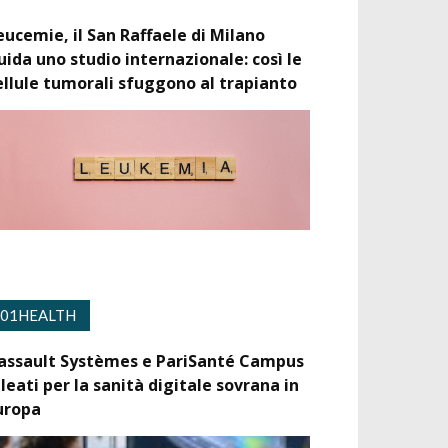
eucemie, il San Raffaele di Milano
uida uno studio internazionale: così le
ellule tumorali sfuggono al trapianto
01HEALTH
assault Systèmes e PariSanté Campus
lleati per la sanità digitale sovrana in
uropa