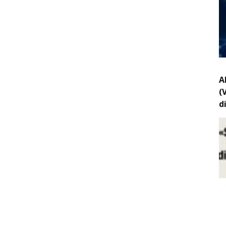
A
(
d