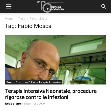
Home
Tags
Fabio Mosca
Tag: Fabio Mosca
Pronto Soccorso D.E.A. e Terapia Intensiva
Terapia Intensiva Neonatale, procedure
rigorose contro le infezioni
Redazione
9 Settembre 2020