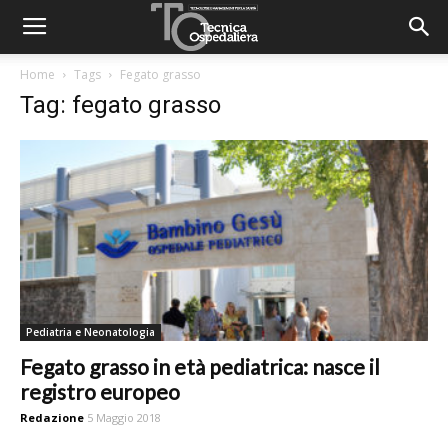
Home
Tags
Fegato grasso
Tag: fegato grasso
Pediatria e Neonatologia
Fegato grasso in età pediatrica: nasce il
registro europeo
Redazione
5 Maggio 2018