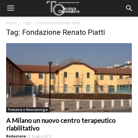
Home
Tags
Fondazione Renato Piatti
Tag: Fondazione Renato Piatti
Pediatria e Neonatologia
A Milano un nuovo centro terapeutico
riabilitativo
Redazione
22 Giugno 2013