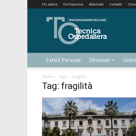
Chi siamo
Formazione
Abbonati
Contatti
Conv
Tecnica
Ospedaliera
Fatti E Persone
Direzioni
Unità
Home
Tags
Fragilità
Tag: fragilità