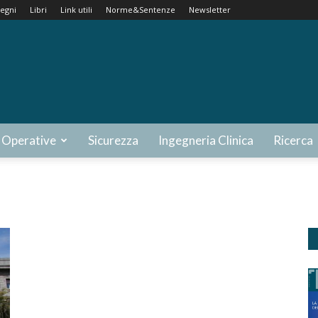
egni
Libri
Link utili
Norme&Sentenze
Newsletter
 Operative
Sicurezza
Ingegneria Clinica
Ricerca