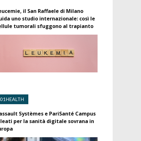
eucemie, il San Raffaele di Milano
uida uno studio internazionale: così le
ellule tumorali sfuggono al trapianto
01HEALTH
assault Systèmes e PariSanté Campus
lleati per la sanità digitale sovrana in
uropa