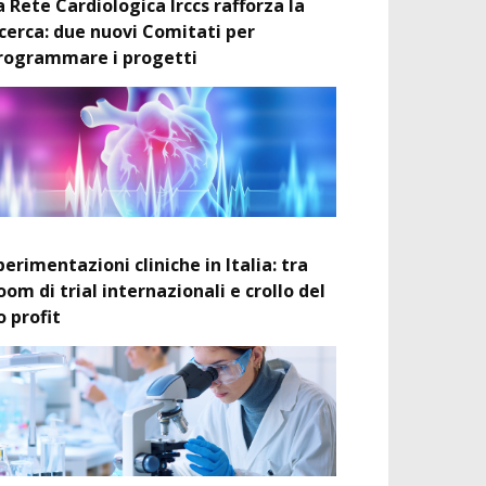
a Rete Cardiologica Irccs rafforza la
icerca: due nuovi Comitati per
rogrammare i progetti
perimentazioni cliniche in Italia: tra
oom di trial internazionali e crollo del
o profit