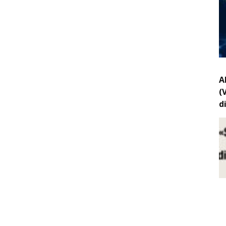
A
(
d