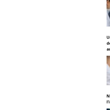
U
d
a
N
l