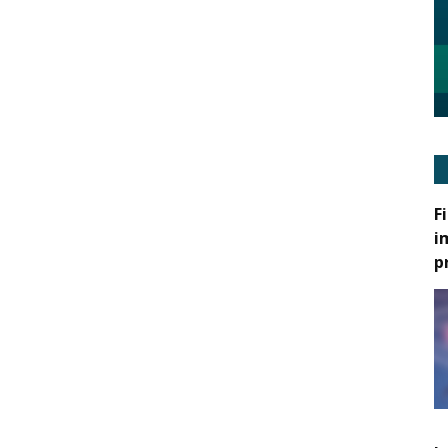
F
i
p