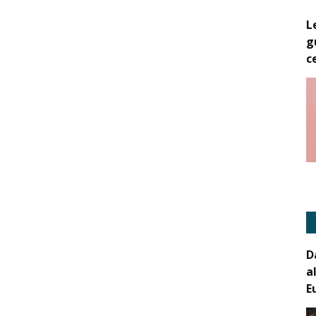
L
g
c
D
a
E