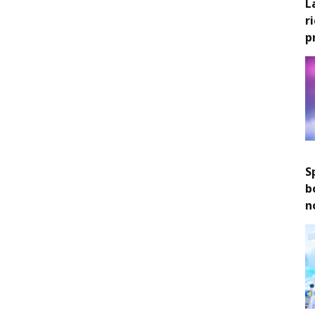
L
r
p
S
b
n