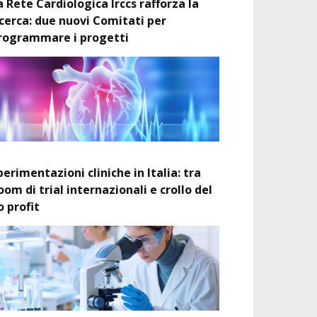
a Rete Cardiologica Irccs rafforza la
icerca: due nuovi Comitati per
rogrammare i progetti
perimentazioni cliniche in Italia: tra
oom di trial internazionali e crollo del
o profit