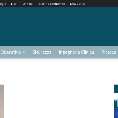
egni
Libri
Link utili
Norme&Sentenze
Newsletter
 Operative
Sicurezza
Ingegneria Clinica
Ricerca