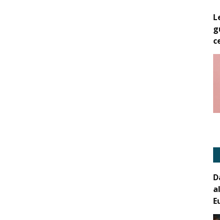
L
g
c
D
a
E