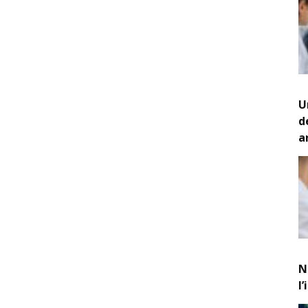
U
d
a
N
l