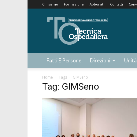
Chi siamo
Formazione
Abbonati
Contatti
Conv
Tecnica
Ospedaliera
Fatti E Persone
Direzioni
Unità
Home
Tags
GIMSeno
Tag: GIMSeno