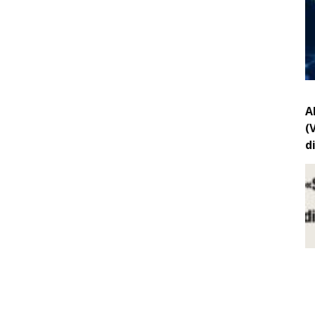
A
(
d