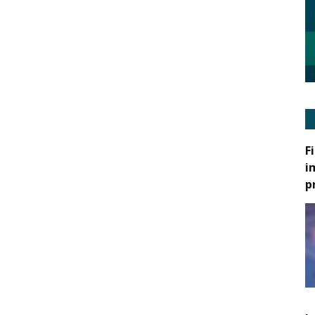
F
i
p