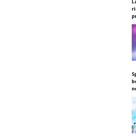
L
r
p
S
b
n