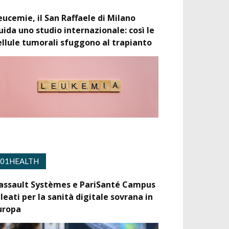
eucemie, il San Raffaele di Milano
uida uno studio internazionale: così le
ellule tumorali sfuggono al trapianto
01HEALTH
assault Systèmes e PariSanté Campus
lleati per la sanità digitale sovrana in
uropa