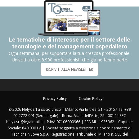
Le tematiche di interesse per il settore delle
tecnologie e del management ospedaliero
Ogni settimana, per supportare la tua crescita professionale.
Unisciti a oltre 8.900 professionisti che già ne fanno parte
ISCRIVITI ALLA NEWSLETTER
Privacy Policy
Cookie Policy
© 2026 Helyx srl a socio unico | Milano: Via Eritrea, 21 – 20157 Tel +39
02 2772 991 (Sede legale) | Roma: Viale dell'Arte, 25 - 00144 PEC
helyx.srl@legalmail.it | P.IVA 07106000966 | REA MI - 1935962 | Capitale
Sociale: €40.000 i.v. | Società soggetta a direzione e coordinamento di
Tecniche Nuove S.p.A. Registrazione: Tribunale di Milano n. 585 del