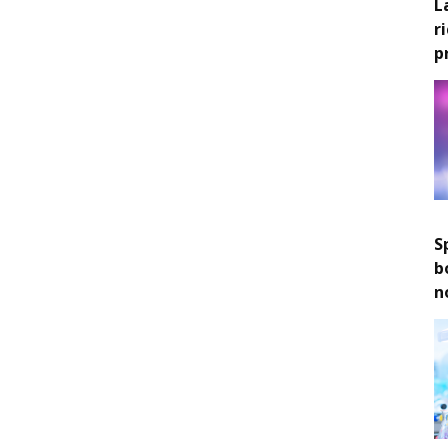
L
r
p
S
b
n