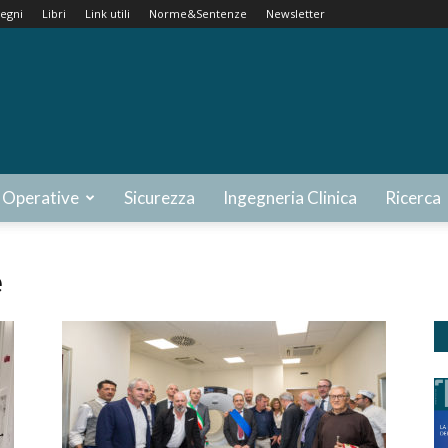
egni
Libri
Link utili
Norme&Sentenze
Newsletter
 Operative
Sicurezza
Ingegneria Clinica
Ricerca
e