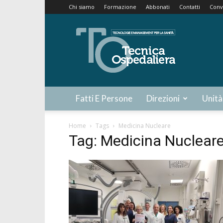
Chi siamo
Formazione
Abbonati
Contatti
Conv
Tecnica
Ospedaliera
Fatti E Persone
Direzioni
Unità
Home
Tags
Medicina Nucleare
Tag: Medicina Nuclear