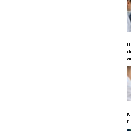
U
d
a
N
l