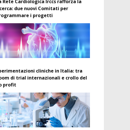
a Rete Cardiologica Irccs rafforza la
icerca: due nuovi Comitati per
rogrammare i progetti
perimentazioni cliniche in Italia: tra
oom di trial internazionali e crollo del
o profit