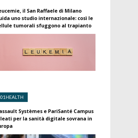
eucemie, il San Raffaele di Milano
uida uno studio internazionale: così le
ellule tumorali sfuggono al trapianto
01HEALTH
assault Systèmes e PariSanté Campus
lleati per la sanità digitale sovrana in
uropa