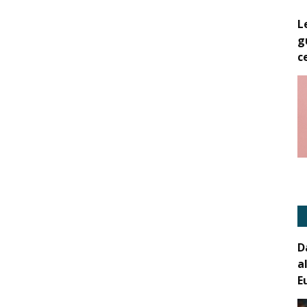
L
g
c
D
a
E