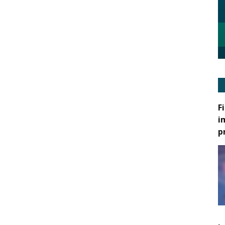
F
i
p