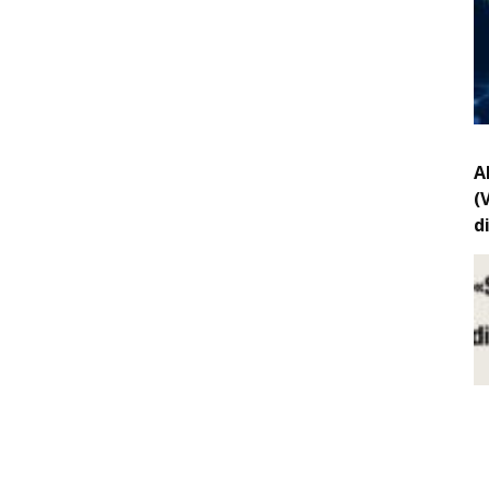
A
(
d