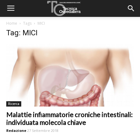
Home
Tags
MICI
Tag: MICI
Ricerca
Malattie infiammatorie croniche intestinali:
individuata molecola chiave
Redazione
27 Settembre 2018