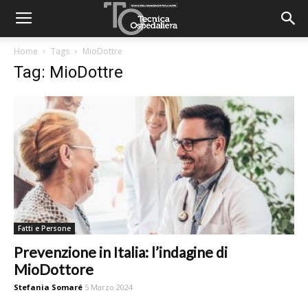
Home
Tags
MioDottre
Tag: MioDottre
Fatti e Persone
Prevenzione in Italia: l’indagine di
MioDottore
Stefania Somaré
5 Marzo 2024