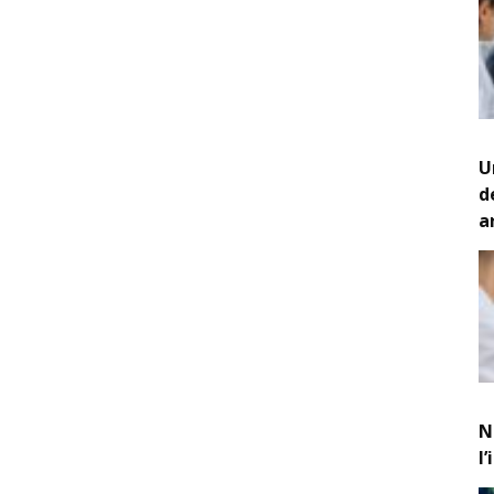
U
d
a
N
l