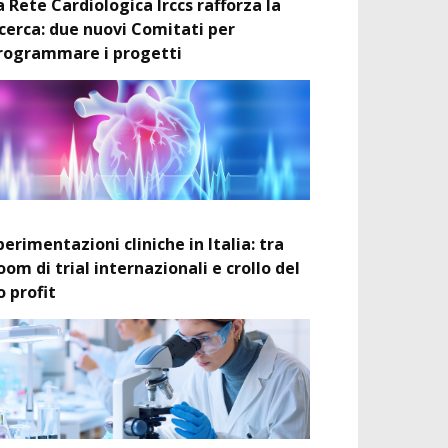
a Rete Cardiologica Irccs rafforza la
icerca: due nuovi Comitati per
rogrammare i progetti
perimentazioni cliniche in Italia: tra
oom di trial internazionali e crollo del
o profit