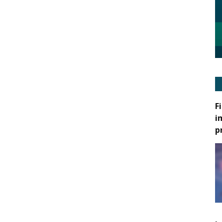
F
i
p