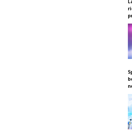
L
r
p
S
b
n