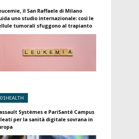
eucemie, il San Raffaele di Milano
uida uno studio internazionale: così le
ellule tumorali sfuggono al trapianto
01HEALTH
assault Systèmes e PariSanté Campus
lleati per la sanità digitale sovrana in
uropa