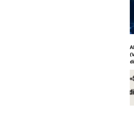
A
(
d