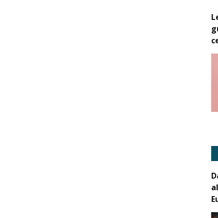
L
g
c
D
a
E