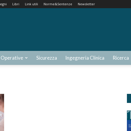
egni
Libri
Link utili
Norme&Sentenze
Newsletter
 Operative
Sicurezza
Ingegneria Clinica
Ricerca