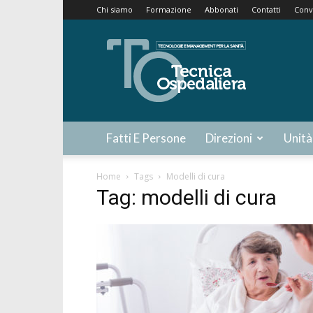
Chi siamo
Formazione
Abbonati
Contatti
Conv
Tecnica
Ospedaliera
Fatti E Persone
Direzioni
Unità
Home
Tags
Modelli di cura
Tag: modelli di cura