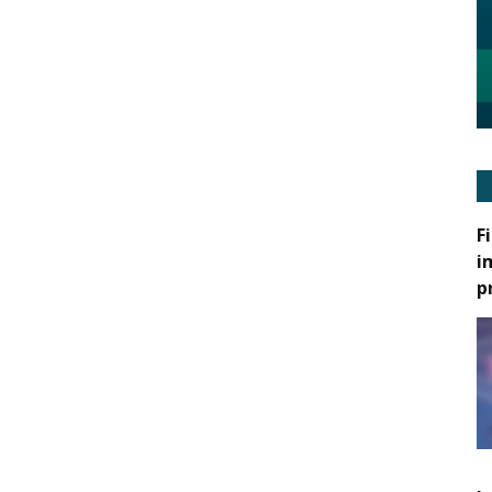
F
i
p