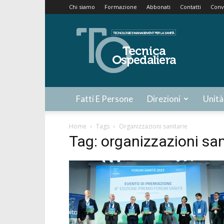
Chi siamo
Formazione
Abbonati
Contatti
Conv
Tecnica
Ospedaliera
Fatti E Persone
Direzioni
Unità
Home
Tags
Organizzazioni sanitarie
Tag: organizzazioni san