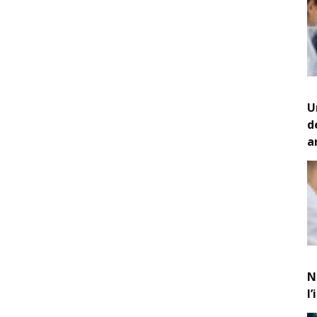
U
d
a
N
l