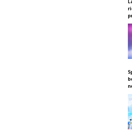
L
r
p
S
b
n