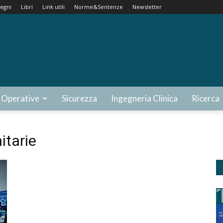
egni
Libri
Link utili
Norme&Sentenze
Newsletter
 Operative
Sicurezza
Ingegneria Clinica
Ricerca
itarie