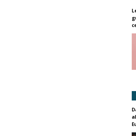
L
g
c
D
a
E