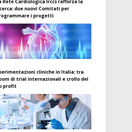
a Rete Cardiologica Irccs rafforza la
icerca: due nuovi Comitati per
rogrammare i progetti
perimentazioni cliniche in Italia: tra
oom di trial internazionali e crollo del
o profit