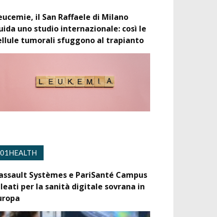
eucemie, il San Raffaele di Milano
uida uno studio internazionale: così le
ellule tumorali sfuggono al trapianto
01HEALTH
assault Systèmes e PariSanté Campus
lleati per la sanità digitale sovrana in
uropa