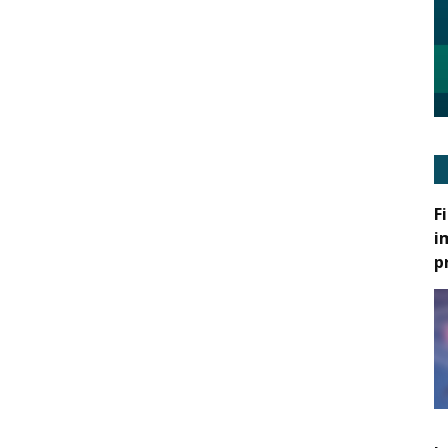
F
i
p