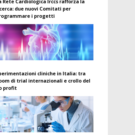
a Rete Cardiologica Irccs rafforza la
icerca: due nuovi Comitati per
rogrammare i progetti
perimentazioni cliniche in Italia: tra
oom di trial internazionali e crollo del
o profit