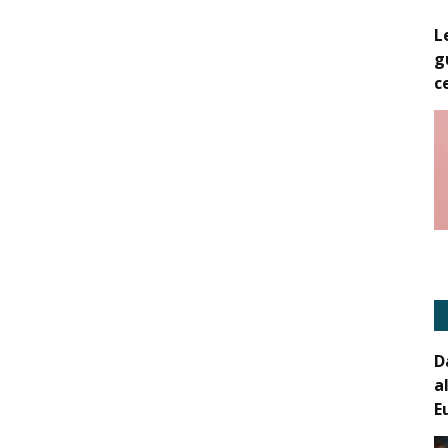
L
g
c
D
a
E