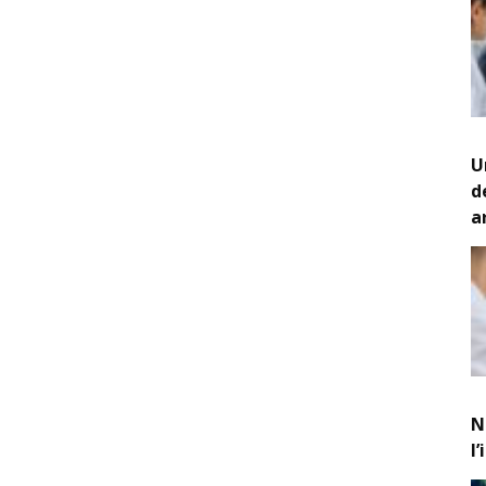
U
d
a
N
l