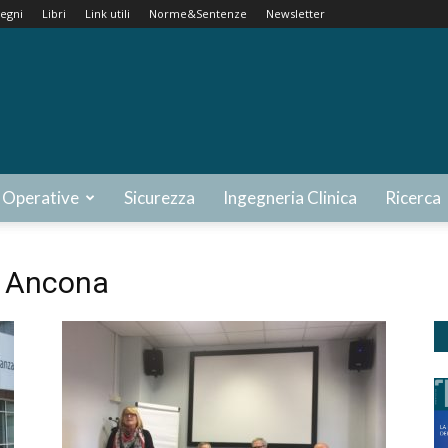
egni
Libri
Link utili
Norme&Sentenze
Newsletter
 Operative
Sicurezza
Ingegneria Clinica
Ricerca
i Ancona