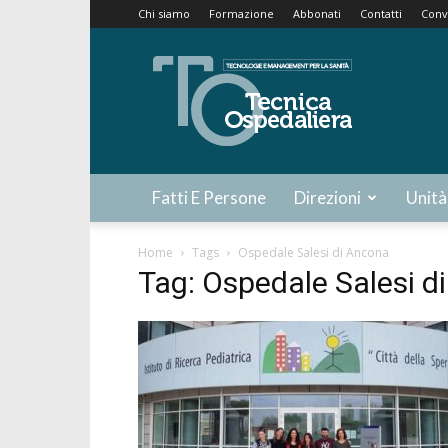
Chi siamo
Formazione
Abbonati
Contatti
Conv
Tecnica
Ospedaliera
Fatti E Persone
Direzioni
Unità
Home
Tags
Ospedale Salesi di Ancona
Tag: Ospedale Salesi d