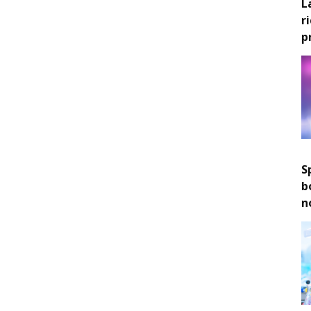
L
r
p
S
b
n