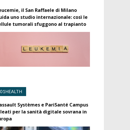
eucemie, il San Raffaele di Milano
uida uno studio internazionale: così le
ellule tumorali sfuggono al trapianto
01HEALTH
assault Systèmes e PariSanté Campus
lleati per la sanità digitale sovrana in
uropa