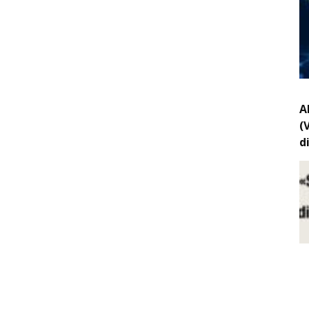
A
(
d