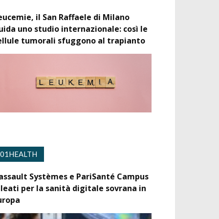
eucemie, il San Raffaele di Milano
uida uno studio internazionale: così le
ellule tumorali sfuggono al trapianto
01HEALTH
assault Systèmes e PariSanté Campus
lleati per la sanità digitale sovrana in
uropa