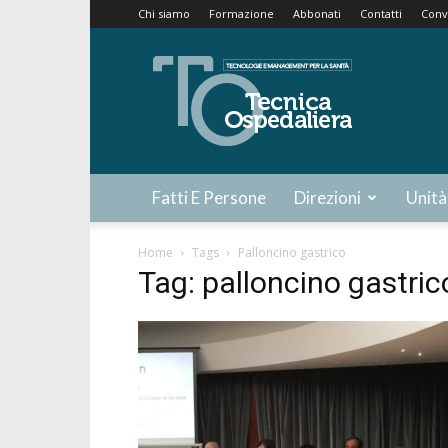
Chi siamo
Formazione
Abbonati
Contatti
Conv
Tecnica
Ospedaliera
Fatti E Persone
Direzioni
Unità
Home
Tags
Palloncino gastrico
Tag: palloncino gastric