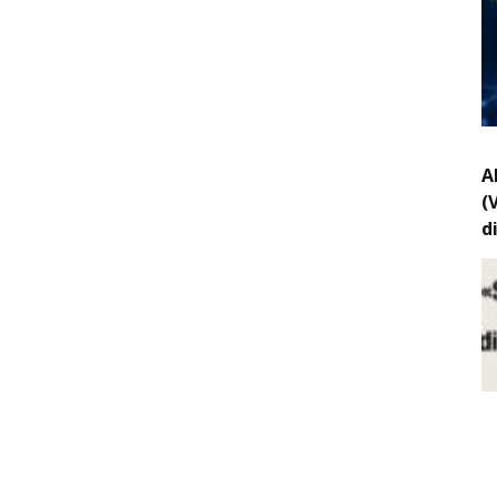
A
(
d