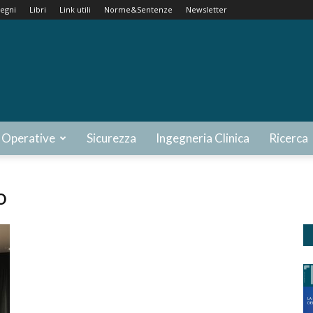
egni
Libri
Link utili
Norme&Sentenze
Newsletter
 Operative
Sicurezza
Ingegneria Clinica
Ricerca
o