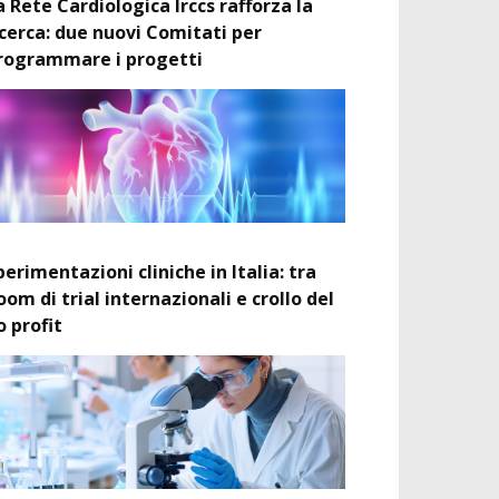
a Rete Cardiologica Irccs rafforza la
icerca: due nuovi Comitati per
rogrammare i progetti
perimentazioni cliniche in Italia: tra
oom di trial internazionali e crollo del
o profit