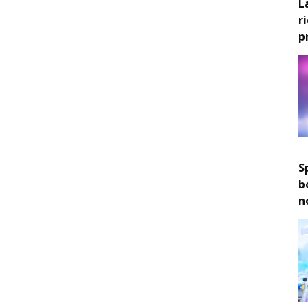
L
r
p
S
b
n