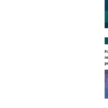
F
i
p