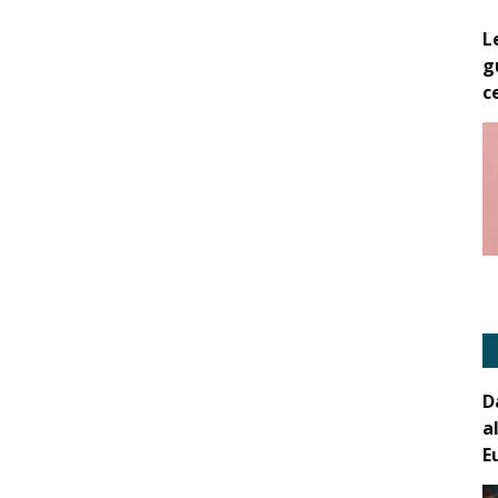
L
g
c
D
a
E