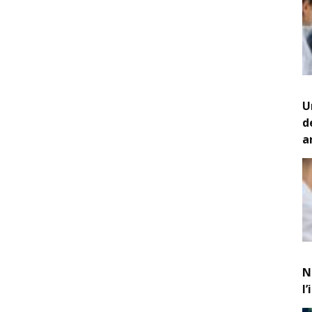
U
d
a
N
l