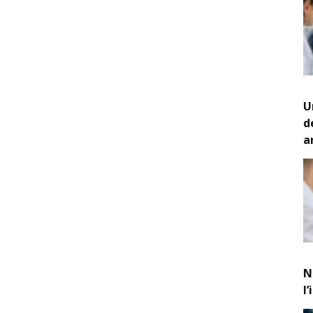
U
d
a
N
l