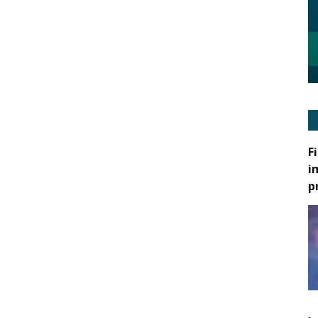
F
i
p