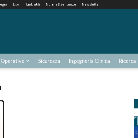
egni
Libri
Link utili
Norme&Sentenze
Newsletter
 Operative
Sicurezza
Ingegneria Clinica
Ricerca
a