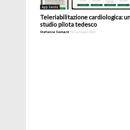
App Sanità
Teleriabilitazione cardiologica: u
studio pilota tedesco
Stefania Somaré
16 Gennaio 2024