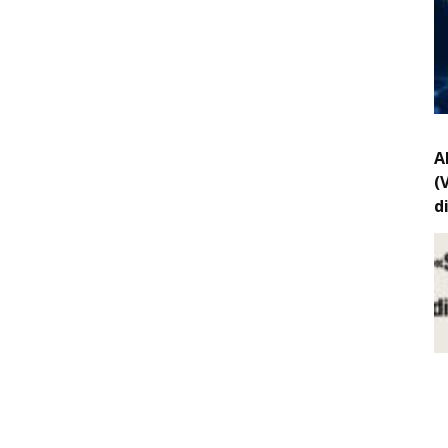
A
(
d