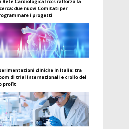
a Rete Cardiologica Irccs rafforza la
icerca: due nuovi Comitati per
rogrammare i progetti
perimentazioni cliniche in Italia: tra
oom di trial internazionali e crollo del
o profit