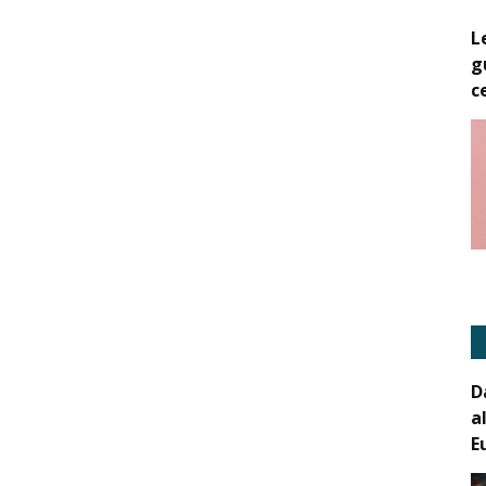
L
g
c
D
a
E