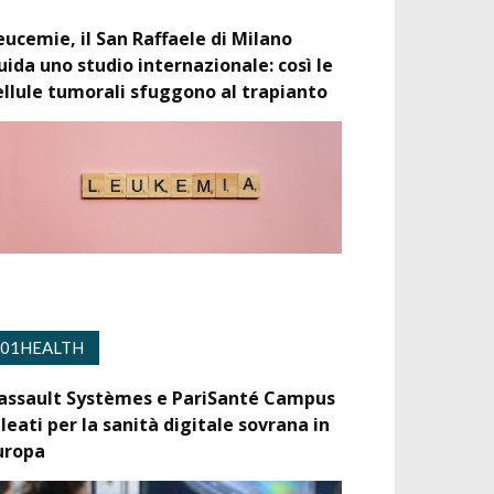
eucemie, il San Raffaele di Milano
uida uno studio internazionale: così le
ellule tumorali sfuggono al trapianto
01HEALTH
assault Systèmes e PariSanté Campus
lleati per la sanità digitale sovrana in
uropa