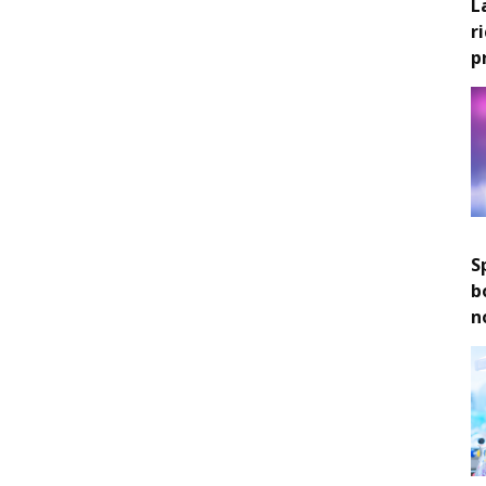
L
r
p
S
b
n