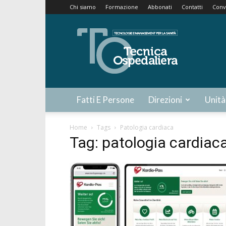
Chi siamo
Formazione
Abbonati
Contatti
Conv
Tecnica
Ospedaliera
Fatti E Persone
Direzioni
Unità
Home
Tags
Patologia cardiaca
Tag: patologia cardiac