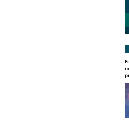
F
i
p