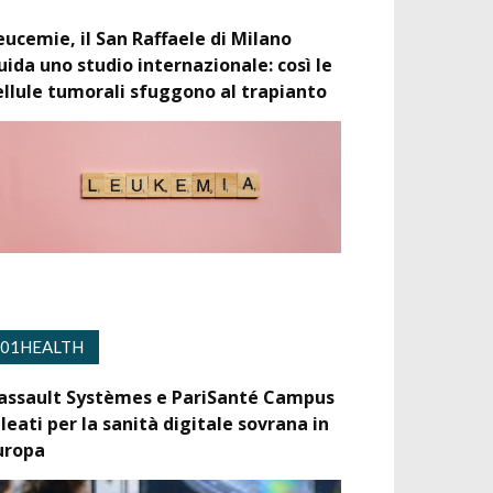
eucemie, il San Raffaele di Milano
uida uno studio internazionale: così le
ellule tumorali sfuggono al trapianto
01HEALTH
assault Systèmes e PariSanté Campus
lleati per la sanità digitale sovrana in
uropa