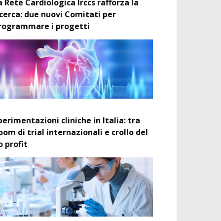
a Rete Cardiologica Irccs rafforza la
icerca: due nuovi Comitati per
rogrammare i progetti
perimentazioni cliniche in Italia: tra
oom di trial internazionali e crollo del
o profit