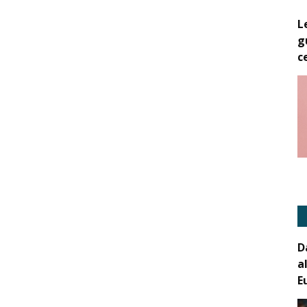
L
g
c
D
a
E