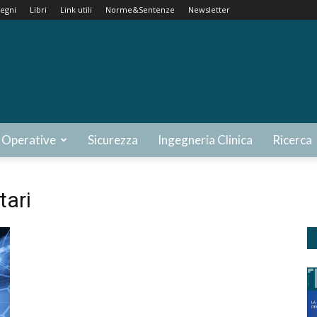
egni
Libri
Link utili
Norme&Sentenze
Newsletter
 Operative
Sicurezza
Ingegneria Clinica
Ricerca
tari