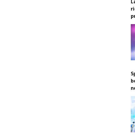
L
r
p
S
b
n