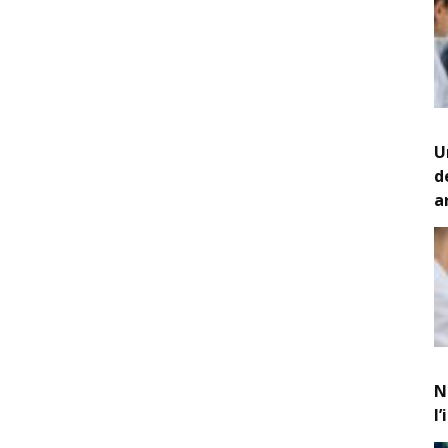
U
d
a
N
l