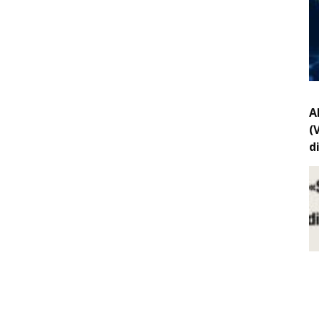
A
(
d