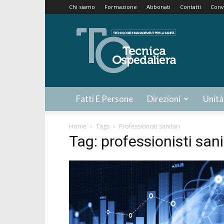
Chi siamo
Formazione
Abbonati
Contatti
Conv
Tecnica
Ospedaliera
Fatti E Persone
Direzioni
Unità
Home
Tags
Professionisti sanitari
Tag: professionisti sani