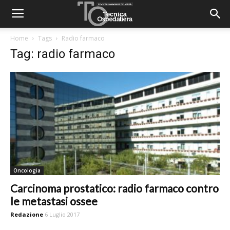
Home
Tags
Radio farmaco
Tag: radio farmaco
Oncologia
Carcinoma prostatico: radio farmaco contro
le metastasi ossee
Redazione
6 Luglio 2017