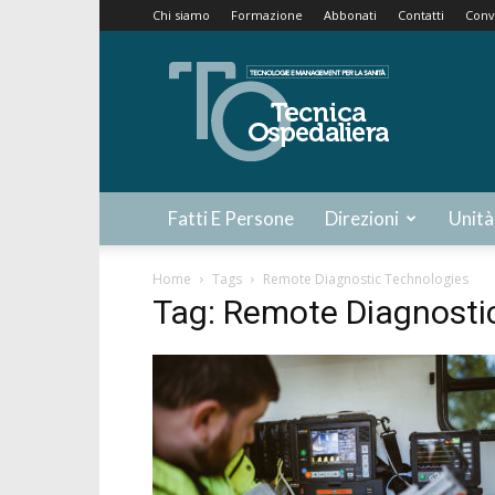
Chi siamo
Formazione
Abbonati
Contatti
Conv
Tecnica
Ospedaliera
Fatti E Persone
Direzioni
Unità
Home
Tags
Remote Diagnostic Technologies
Tag: Remote Diagnosti