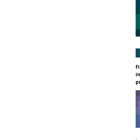
F
i
p