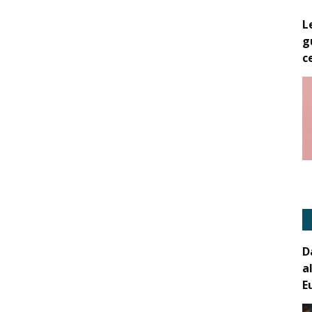
L
g
c
D
a
E