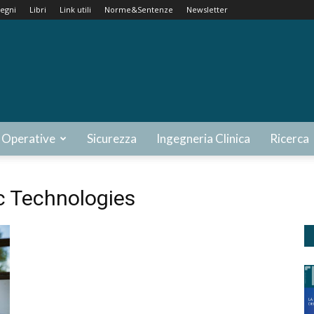
egni
Libri
Link utili
Norme&Sentenze
Newsletter
 Operative
Sicurezza
Ingegneria Clinica
Ricerca
c Technologies