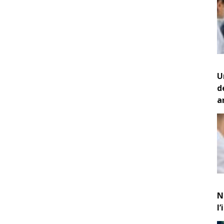
U
d
a
N
l