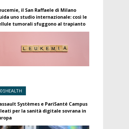
eucemie, il San Raffaele di Milano
uida uno studio internazionale: così le
ellule tumorali sfuggono al trapianto
01HEALTH
assault Systèmes e PariSanté Campus
lleati per la sanità digitale sovrana in
uropa