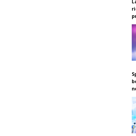
L
r
p
S
b
n