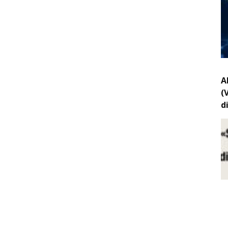
A
(
d