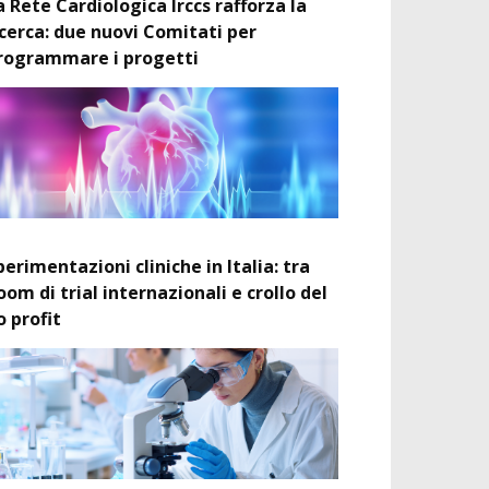
a Rete Cardiologica Irccs rafforza la
icerca: due nuovi Comitati per
rogrammare i progetti
perimentazioni cliniche in Italia: tra
oom di trial internazionali e crollo del
o profit