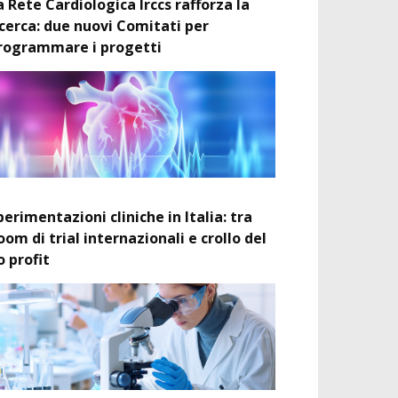
a Rete Cardiologica Irccs rafforza la
icerca: due nuovi Comitati per
rogrammare i progetti
perimentazioni cliniche in Italia: tra
oom di trial internazionali e crollo del
o profit