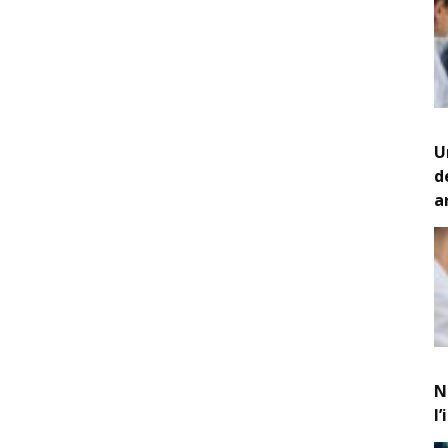
U
d
a
N
l