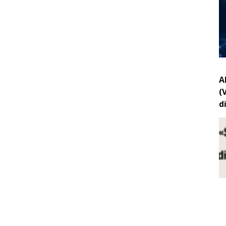
A
(
d