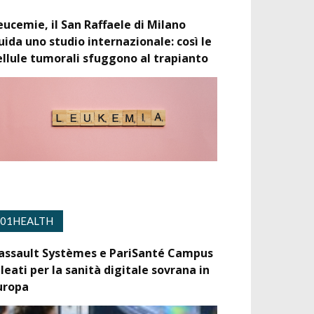
eucemie, il San Raffaele di Milano
uida uno studio internazionale: così le
ellule tumorali sfuggono al trapianto
01HEALTH
assault Systèmes e PariSanté Campus
lleati per la sanità digitale sovrana in
uropa