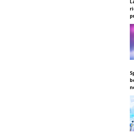
L
r
p
S
b
n