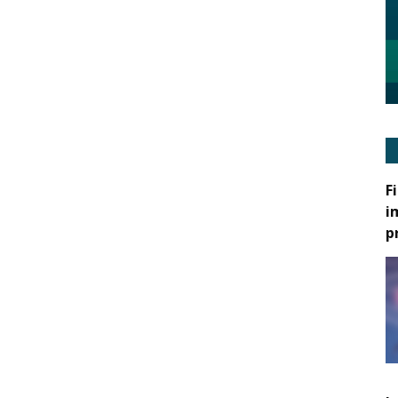
F
i
p