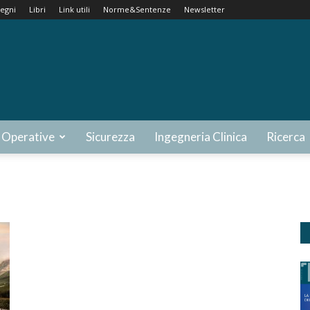
egni
Libri
Link utili
Norme&Sentenze
Newsletter
 Operative
Sicurezza
Ingegneria Clinica
Ricerca