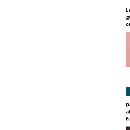
L
g
c
D
a
E