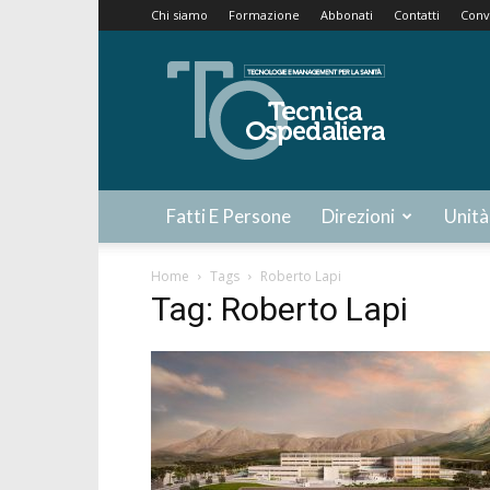
Chi siamo
Formazione
Abbonati
Contatti
Conv
Tecnica
Ospedaliera
Fatti E Persone
Direzioni
Unità
Home
Tags
Roberto Lapi
Tag: Roberto Lapi