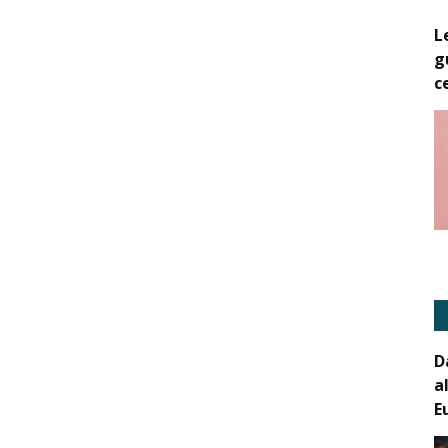
L
g
c
D
a
E