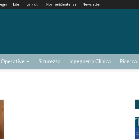
egni
Libri
Link utili
Norme&Sentenze
Newsletter
 Operative
Sicurezza
Ingegneria Clinica
Ricerca