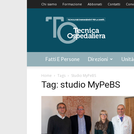
Chi siamo
Formazione
Abbonati
Contatti
Conv
Tecnica
Ospedaliera
Fatti E Persone
Direzioni
Unità
Home
Tags
Studio MyPeBS
Tag: studio MyPeBS