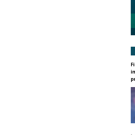
F
i
p