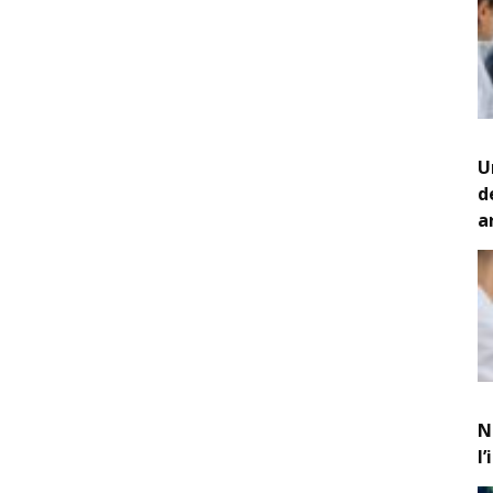
U
d
a
N
l