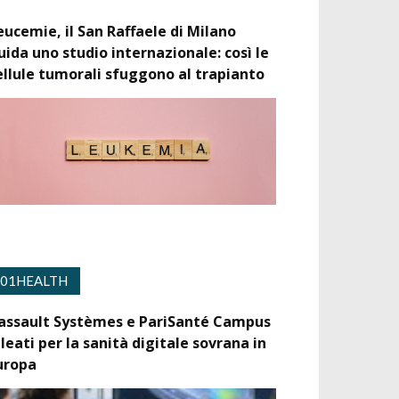
eucemie, il San Raffaele di Milano
uida uno studio internazionale: così le
ellule tumorali sfuggono al trapianto
01HEALTH
assault Systèmes e PariSanté Campus
lleati per la sanità digitale sovrana in
uropa