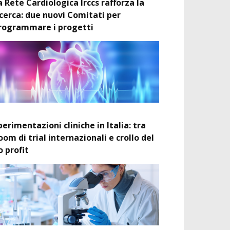
a Rete Cardiologica Irccs rafforza la
icerca: due nuovi Comitati per
rogrammare i progetti
perimentazioni cliniche in Italia: tra
oom di trial internazionali e crollo del
o profit