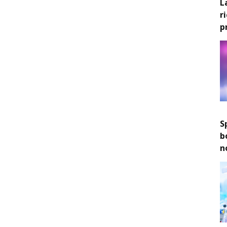
L
r
p
S
b
n