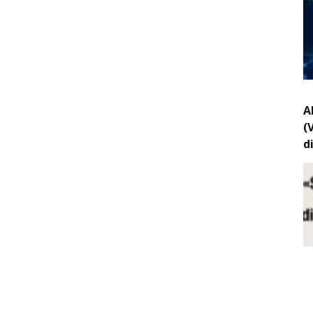
A
(
d