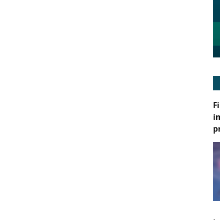
F
i
p