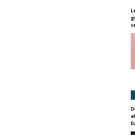
L
g
c
D
a
E