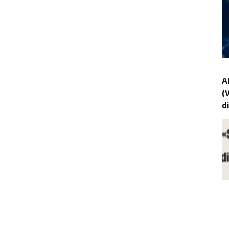
A
(
d