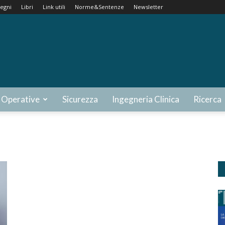
egni
Libri
Link utili
Norme&Sentenze
Newsletter
 Operative
Sicurezza
Ingegneria Clinica
Ricerca