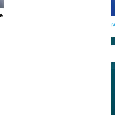
ie
Ed