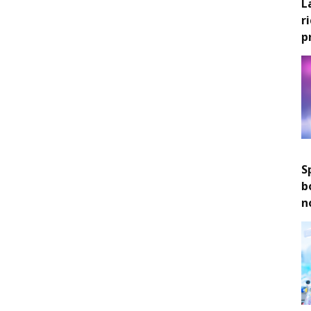
L
r
p
S
b
n