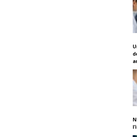
U
d
a
N
l