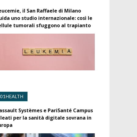
eucemie, il San Raffaele di Milano
uida uno studio internazionale: così le
ellule tumorali sfuggono al trapianto
01HEALTH
assault Systèmes e PariSanté Campus
lleati per la sanità digitale sovrana in
uropa