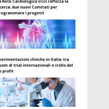
a Rete Cardiologica Irccs rafforza la
icerca: due nuovi Comitati per
rogrammare i progetti
perimentazioni cliniche in Italia: tra
oom di trial internazionali e crollo del
o profit