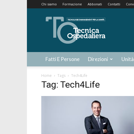
Chi siamo
Formazione
Abbonati
Contatti
Conv
Tecnica
Ospedaliera
Fatti E Persone
Direzioni
Unità
Home
Tags
Tech4Life
Tag: Tech4Life