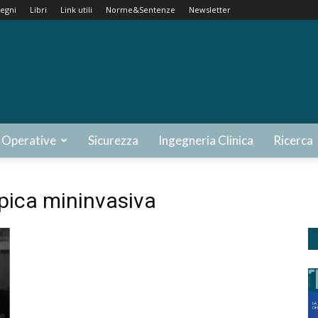
egni
Libri
Link utili
Norme&Sentenze
Newsletter
 Operative
Sicurezza
Ingegneria Clinica
Ricerca
pica mininvasiva