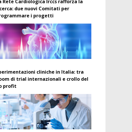
a Rete Cardiologica Irccs rafforza la
icerca: due nuovi Comitati per
rogrammare i progetti
perimentazioni cliniche in Italia: tra
oom di trial internazionali e crollo del
o profit