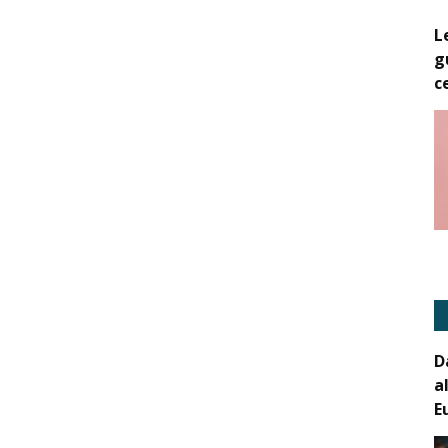
L
g
c
D
a
E