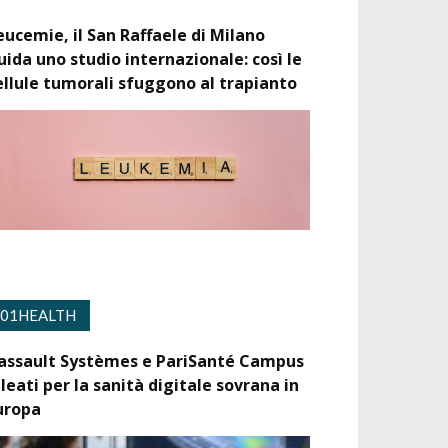
eucemie, il San Raffaele di Milano
uida uno studio internazionale: così le
ellule tumorali sfuggono al trapianto
01HEALTH
assault Systèmes e PariSanté Campus
lleati per la sanità digitale sovrana in
uropa