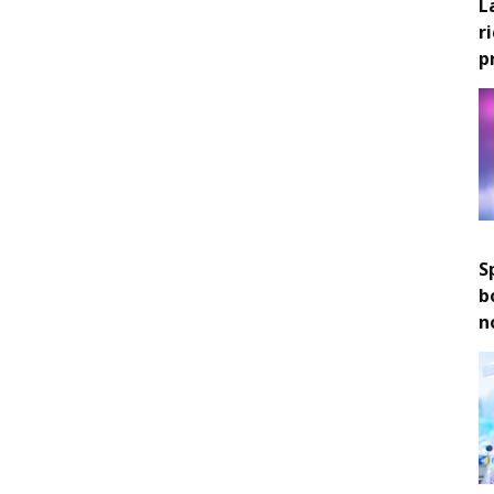
L
r
p
S
b
n