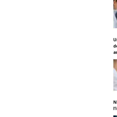
U
d
a
N
l