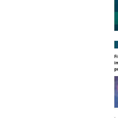
F
i
p