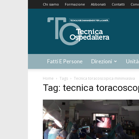
Chi siamo
Formazione
Abbonati
Contatti
Conv
Tecnica
Ospedaliera
Fatti E Persone
Direzioni
Unità
Home
Tags
Tecnica toracoscopica mininvasiva
Tag: tecnica toracosco