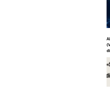
A
(
d