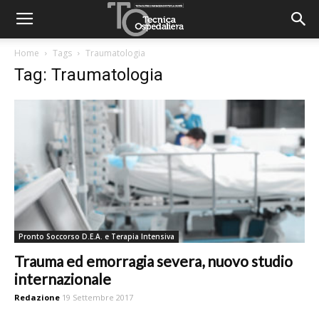
Home
Tags
Traumatologia
Tag: Traumatologia
Pronto Soccorso D.E.A. e Terapia Intensiva
Trauma ed emorragia severa, nuovo studio
internazionale
Redazione
19 Settembre 2017