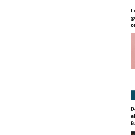
L
g
c
D
a
E