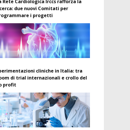
a Rete Cardiologica Irccs rafforza la
icerca: due nuovi Comitati per
rogrammare i progetti
perimentazioni cliniche in Italia: tra
oom di trial internazionali e crollo del
o profit