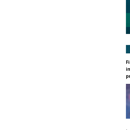
F
i
p