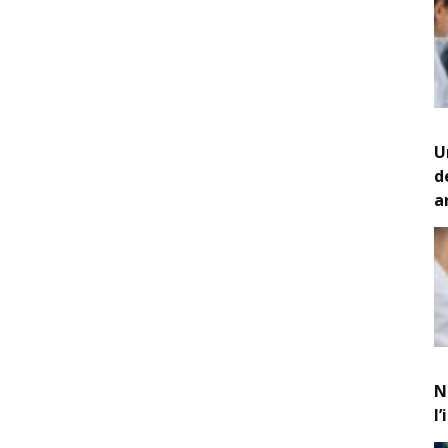
U
d
a
N
l