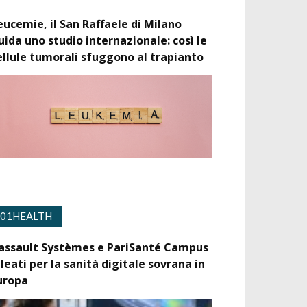
eucemie, il San Raffaele di Milano
uida uno studio internazionale: così le
ellule tumorali sfuggono al trapianto
01HEALTH
assault Systèmes e PariSanté Campus
lleati per la sanità digitale sovrana in
uropa