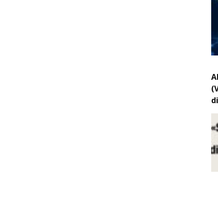
A
(
d