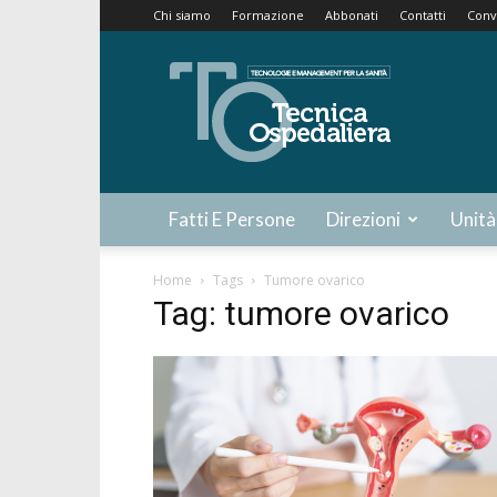
Chi siamo
Formazione
Abbonati
Contatti
Conv
Tecnica
Ospedaliera
Fatti E Persone
Direzioni
Unità
Home
Tags
Tumore ovarico
Tag: tumore ovarico