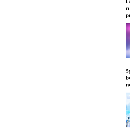
L
r
p
S
b
n